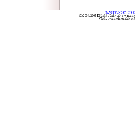
NÁVŠTEVNOSŤ
|
INZE
(C) 2004, 2005 DSL.sk | Všetky práva vyhradené
Všetky uvedené informácie sú b