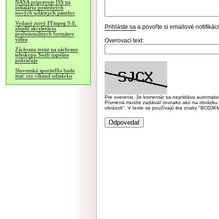
NASA pripravuje ISS na
inštaláciu posledných
nových solárnych panelov
Vydaný nový FFmpeg 9.0,
Prihláste sa
a povoľte si emailové notifiká
zlepšil akceleráciu
profesionálnych formátov
videa
Overovací text:
Záchrana misie na záchranu
teleskopu Swift úspešne
pokračuje
Slovenská sporiteľňa bude
mať cez víkend odstávku
Pre overenie, že komentár sa nepridáva automatizov
Písmená musíte zadávať rovnako ako na obrázku veľk
obrázok". V texte sa používajú iba znaky "BC