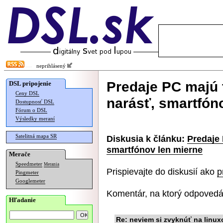
neprihlásený
Predaje PC majú 
DSL pripojenie
Ceny DSL
narásť, smartfón
Dostupnosť DSL
Fórum o DSL
Výsledky meraní
Satelitná mapa SR
Diskusia k článku:
Predaje 
smartfónov len mierne
Merače
Speedmeter
Merania
Prispievajte do diskusií ako
p
Pingmeter
Googlemeter
Komentár, na ktorý odpovedá
Hľadanie
Re: neviem si zvyknúť na linu