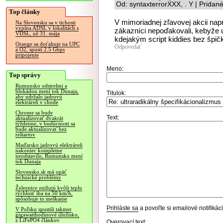
Od: syntaxterrorXXX, . Y | Pridan
Top články
V mimoriadnej zľavovej akcii naprí
Na Slovensku sa v tichosti
vypína ADSL v lokalitách s
zákazníci nepoďakovali, kebyže 
VDSL, už 31. mája
kdejakým script kiddies bez špičk
Orange sa doťahuje na UPC
Odpovedať
a O2, spustí 2.5 Gbps
pripojenie
Meno:
Top správy
Rumunsko odstrelmi a
blokádou mení tok Dunaja,
Titulok:
aby udržalo jadrovú
elektráreň v chode
Chrome sa bude
Text:
aktualizovať dvakrát
týždenne, v budúcnosti sa
bude aktualizovať bez
reštartov
Maďarsko jadrovú elektráreň
nakoniec kompletne
neodstavilo, Rumunsko mení
tok Dunaja
Slovensko.sk má opäť
technické problémy
Železnice znižujú kvôli teplu
rýchlosť iba na 50 km/h,
spôsobuje to meškanie
Prihláste sa
a povoľte si emailové notifiká
V Poľsku spustili takmer
gigawatthodinové úložisko,
z LiFePO4 článkov
Overovací text: