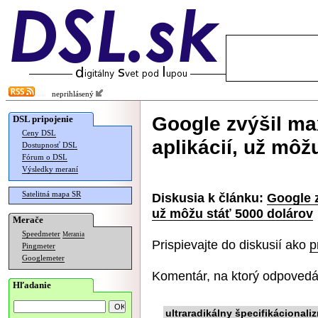
neprihlásený
Google zvýšil m
DSL pripojenie
Ceny DSL
aplikácií, už môž
Dostupnosť DSL
Fórum o DSL
Výsledky meraní
Satelitná mapa SR
Diskusia k článku:
Google z
už môžu stáť 5000 dolárov
Merače
Speedmeter
Merania
Prispievajte do diskusií ako
p
Pingmeter
Googlemeter
Komentár, na ktorý odpovedá
Hľadanie
ultraradikálny špecifikácionali