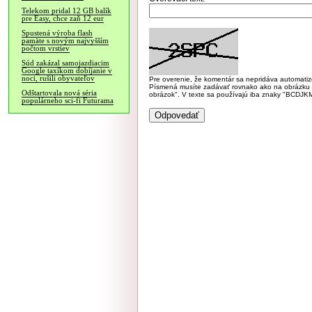
Telekom pridal 12 GB balík
pre Easy, chce zaň 12 eur
Spustená výroba flash
pamäte s novým najvyšším
počtom vrstiev
Súd zakázal samojazdiacim
Google taxíkom dobíjanie v
noci, rušili obyvateľov
Pre overenie, že komentár sa nepridáva automatizov
Písmená musíte zadávať rovnako ako na obrázku veľk
Odštartovala nová séria
obrázok". V texte sa používajú iba znaky "BC
populárneho sci-fi Futurama