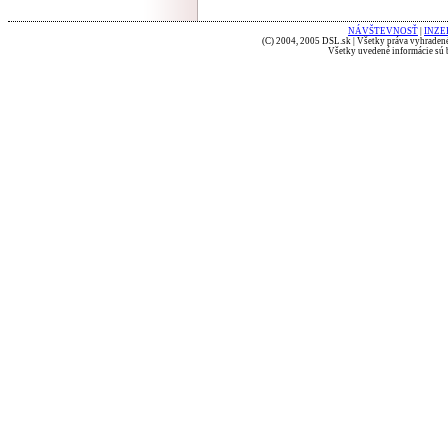
NÁVŠTEVNOSŤ
|
INZE
(C) 2004, 2005 DSL.sk | Všetky práva vyhradené
Všetky uvedené informácie sú b