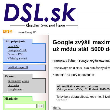
neprihlásený
Google zvýšil maxim
DSL pripojenie
Ceny DSL
už môžu stáť 5000 d
Dostupnosť DSL
Fórum o DSL
Výsledky meraní
Diskusia k článku:
Google zvýšil maximál
Satelitná mapa SR
Prispievajte do diskusií ako
prihlásený užív
Komentár, na ktorý odpovedáte:
Merače
Speedmeter
Merania
Pingmeter
ultraradikálny konsenzualizmus
Googlemeter
Od: syntaxterrorXXX, . Y | Pridané: 2025-05
To by bola dobrá blbosť, keby nie. S tv
Hľadanie
Odpovedať
Meno: