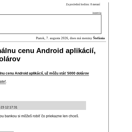
Za poslednú hodinu: 8 meraní
inzercia
Piatok, 7. augusta 2026, dnes má meniny
Štefánia
álnu cenu Android aplikácií,
olárov
nu cenu Android aplikácií, už môžu stáť 5000 dolárov
ateľ
.
-23 12:17:31
ojou bankou si môžeš robiť čo priekazne len chceš.