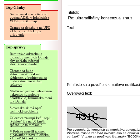
Top články
Titulok:
Na Slovensku sa v tichosti
vypína ADSL v lokalitách s
VDSL, už 31. mája
Text:
Orange sa doťahuje na UPC
a O2, spustí 2.5 Gbps
pripojenie
Top správy
Rumunsko odstrelmi a
blokádou mení tok Dunaja,
aby udržalo jadrovú
elektráreň v chode
Chrome sa bude
aktualizovať dvakrát
týždenne, v budúcnosti sa
bude aktualizovať bez
Prihláste sa
a povoľte si emailové notifiká
reštartov
Maďarsko jadrovú elektráreň
Overovací text:
nakoniec kompletne
neodstavilo, Rumunsko mení
tok Dunaja
Slovensko.sk má opäť
technické problémy
Železnice znižujú kvôli teplu
rýchlosť iba na 50 km/h,
spôsobuje to meškanie
Pre overenie, že komentár sa nepridáva automatizov
V Poľsku spustili takmer
Písmená musíte zadávať rovnako ako na obrázku veľk
gigawatthodinové úložisko,
obrázok". V texte sa používajú iba znaky "BC
z LiFePO4 článkov