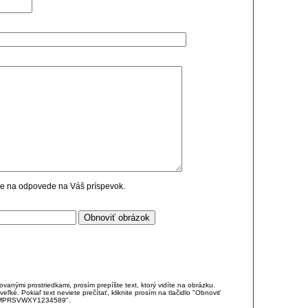
cie na odpovede na Váš príspevok.
anými prostriedkami, prosím prepíšte text, ktorý vidíte na obrázku.
é. Pokiaľ text neviete prečítať, kliknite prosím na tlačidlo "Obnoviť
DJKMPRSVWXY1234589".