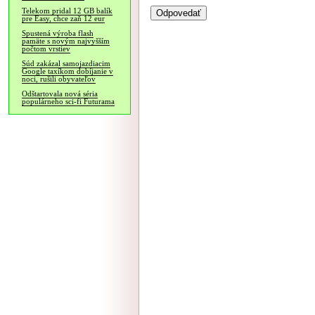
Telekom pridal 12 GB balík
pre Easy, chce zaň 12 eur
Spustená výroba flash
pamäte s novým najvyšším
počtom vrstiev
Súd zakázal samojazdiacim
Google taxíkom dobíjanie v
noci, rušili obyvateľov
Odštartovala nová séria
populárneho sci-fi Futurama