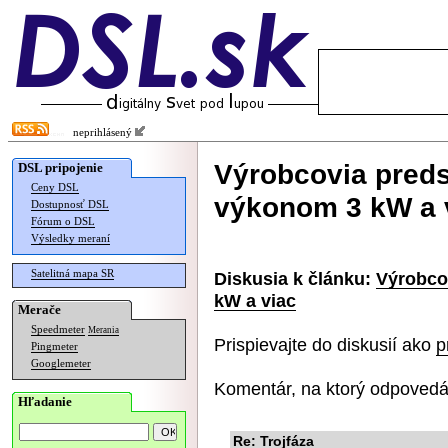
neprihlásený
Výrobcovia predst
DSL pripojenie
Ceny DSL
výkonom 3 kW a 
Dostupnosť DSL
Fórum o DSL
Výsledky meraní
Satelitná mapa SR
Diskusia k článku:
Výrobcov
kW a viac
Merače
Speedmeter
Merania
Prispievajte do diskusií ako
p
Pingmeter
Googlemeter
Komentár, na ktorý odpovedá
Hľadanie
Re: Trojfáza