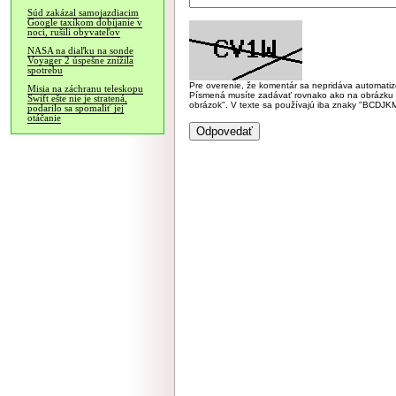
Súd zakázal samojazdiacim
Google taxíkom dobíjanie v
noci, rušili obyvateľov
NASA na diaľku na sonde
Voyager 2 úspešne znížila
spotrebu
Pre overenie, že komentár sa nepridáva automatizov
Misia na záchranu teleskopu
Písmená musíte zadávať rovnako ako na obrázku veľk
Swift ešte nie je stratená,
obrázok". V texte sa používajú iba znaky "BC
podarilo sa spomaliť jej
otáčanie