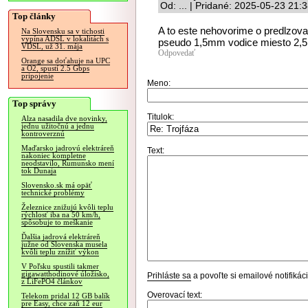
Od: ... | Pridané: 2025-05-23 21:
Top články
A to este nehovorime o predlzov
Na Slovensku sa v tichosti
vypína ADSL v lokalitách s
pseudo 1,5mm vodice miesto 2,
VDSL, už 31. mája
Odpovedať
Orange sa doťahuje na UPC
a O2, spustí 2.5 Gbps
pripojenie
Meno:
Top správy
Titulok:
Alza nasadila dve novinky,
jednu užitočnú a jednu
kontroverznú
Maďarsko jadrovú elektráreň
Text:
nakoniec kompletne
neodstavilo, Rumunsko mení
tok Dunaja
Slovensko.sk má opäť
technické problémy
Železnice znižujú kvôli teplu
rýchlosť iba na 50 km/h,
spôsobuje to meškanie
Ďalšia jadrová elektráreň
južne od Slovenska musela
kvôli teplu znížiť výkon
V Poľsku spustili takmer
gigawatthodinové úložisko,
Prihláste sa
a povoľte si emailové notifiká
z LiFePO4 článkov
Overovací text:
Telekom pridal 12 GB balík
pre Easy, chce zaň 12 eur