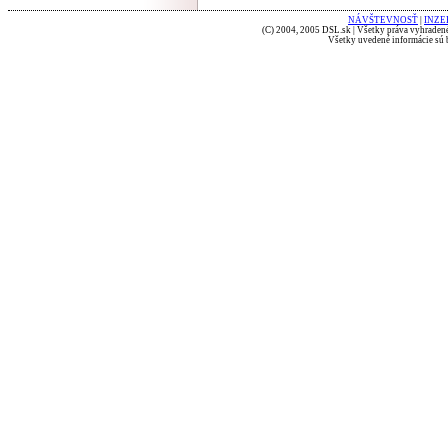
NÁVŠTEVNOSŤ
|
INZE
(C) 2004, 2005 DSL.sk | Všetky práva vyhradené
Všetky uvedené informácie sú b