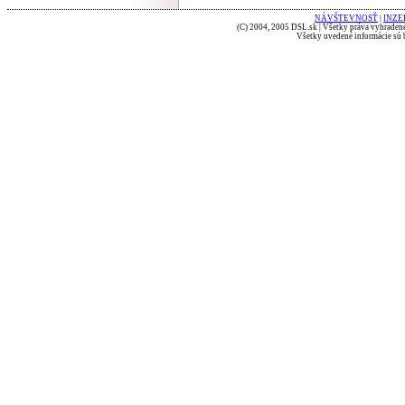
NÁVŠTEVNOSŤ
|
INZE
(C) 2004, 2005 DSL.sk | Všetky práva vyhradené
Všetky uvedené informácie sú b