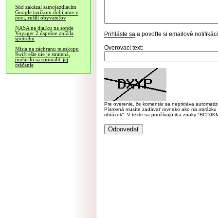
Súd zakázal samojazdiacim
Google taxíkom dobíjanie v
noci, rušili obyvateľov
NASA na diaľku na sonde
Voyager 2 úspešne znížila
Prihláste sa
a povoľte si emailové notifiká
spotrebu
Overovací text:
Misia na záchranu teleskopu
Swift ešte nie je stratená,
podarilo sa spomaliť jej
otáčanie
Pre overenie, že komentár sa nepridáva automatizov
Písmená musíte zadávať rovnako ako na obrázku veľk
obrázok". V texte sa používajú iba znaky "BC