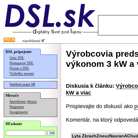
neprihlásený
Výrobcovia predst
DSL pripojenie
Ceny DSL
výkonom 3 kW a 
Dostupnosť DSL
Fórum o DSL
Výsledky meraní
Satelitná mapa SR
Diskusia k článku:
Výrobcov
kW a viac
Merače
Speedmeter
Merania
Prispievajte do diskusií ako
p
Pingmeter
Googlemeter
Komentár, na ktorý odpovedá
Hľadanie
Lyta ZkrachZneuzNasranAChudob