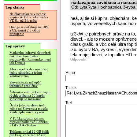
nadavajuca zavidiaca a nasrana
Top články
Od: LytaRyta Hochbatnica 3-ryba 
Na Slovensku sa v tichosti
vypína ADSL v lokalitách s
heá, aj tie si kúpim, objednám, k
VDSL, už 31. mája
úspech, vo veeeelkych kancloch
Orange sa doťahuje na UPC
a O2, spustí 2.5 Gbps
a 3kW je potrebnych práve na to,
pripojenie
dievci, - ale to mozem oprávnene
class grafik, a vbc celé ultra top 
Top správy
izb. bytu v BA, vykreslí, vyrender
Maďarsko jadrovú elektráreň
tela mojej dievci, v top ultra HD r
nakoniec kompletne
Odpovedať
neodstavilo, Rumunsko mení
tok Dunaja
Alza nasadila dve novinky,
Meno:
jednu užitočnú a jednu
kontroverznú
Slovensko.sk má opäť
technické problémy
Titulok:
Železnice znižujú kvôli teplu
rýchlosť iba na 50 km/h,
spôsobuje to meškanie
Text:
Ďalšia jadrová elektráreň
južne od Slovenska musela
kvôli teplu znížiť výkon
V Poľsku spustili takmer
gigawatthodinové úložisko,
z LiFePO4 článkov
Telekom pridal 12 GB balík
pre Easy, chce zaň 12 eur