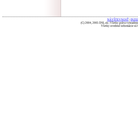
NÁVŠTEVNOSŤ
|
INZE
(C) 2004, 2005 DSL.sk | Všetky práva vyhradené
Všetky uvedené informácie sú b