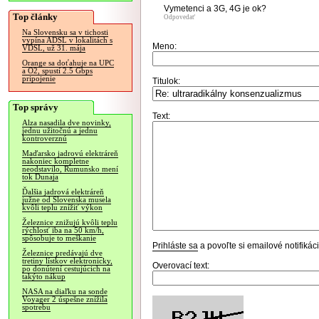
Vymetenci a 3G, 4G je ok?
Top články
Odpovedať
Na Slovensku sa v tichosti
vypína ADSL v lokalitách s
Meno:
VDSL, už 31. mája
Orange sa doťahuje na UPC
a O2, spustí 2.5 Gbps
pripojenie
Titulok:
Top správy
Text:
Alza nasadila dve novinky,
jednu užitočnú a jednu
kontroverznú
Maďarsko jadrovú elektráreň
nakoniec kompletne
neodstavilo, Rumunsko mení
tok Dunaja
Ďalšia jadrová elektráreň
južne od Slovenska musela
kvôli teplu znížiť výkon
Železnice znižujú kvôli teplu
rýchlosť iba na 50 km/h,
spôsobuje to meškanie
Prihláste sa
a povoľte si emailové notifiká
Železnice predávajú dve
tretiny lístkov elektronicky,
Overovací text:
po donútení cestujúcich na
takýto nákup
NASA na diaľku na sonde
Voyager 2 úspešne znížila
spotrebu