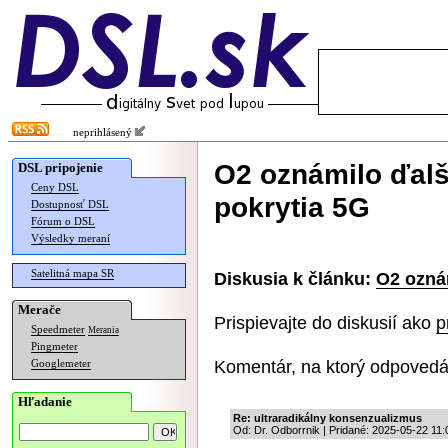
neprihlásený
O2 oznámilo ďalš
DSL pripojenie
Ceny DSL
pokrytia 5G
Dostupnosť DSL
Fórum o DSL
Výsledky meraní
Satelitná mapa SR
Diskusia k článku:
O2 oznám
Merače
Prispievajte do diskusií ako
p
Speedmeter
Merania
Pingmeter
Komentár, na ktorý odpovedá
Googlemeter
Hľadanie
Re: ultraradikálny konsenzualizmus
Od: Dr. Odborrnik | Pridané: 2025-05-22 11: