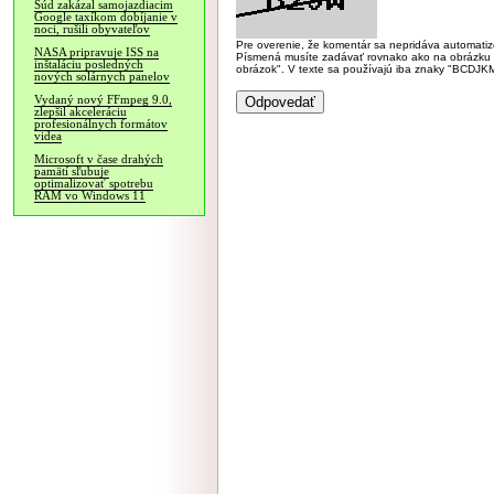
Súd zakázal samojazdiacim
Google taxíkom dobíjanie v
noci, rušili obyvateľov
Pre overenie, že komentár sa nepridáva automatizov
NASA pripravuje ISS na
Písmená musíte zadávať rovnako ako na obrázku veľk
inštaláciu posledných
obrázok". V texte sa používajú iba znaky "BC
nových solárnych panelov
Vydaný nový FFmpeg 9.0,
zlepšil akceleráciu
profesionálnych formátov
videa
Microsoft v čase drahých
pamätí sľubuje
optimalizovať spotrebu
RAM vo Windows 11