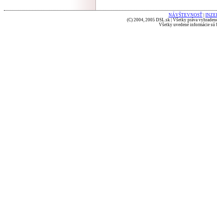
NÁVŠTEVNOSŤ
|
INZE
(C) 2004, 2005 DSL.sk | Všetky práva vyhradené
Všetky uvedené informácie sú b