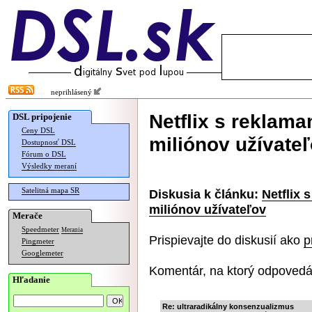
neprihlásený
Netflix s reklama
DSL pripojenie
Ceny DSL
miliónov užívate
Dostupnosť DSL
Fórum o DSL
Výsledky meraní
Satelitná mapa SR
Diskusia k článku:
Netflix 
miliónov užívateľov
Merače
Speedmeter
Merania
Prispievajte do diskusií ako
p
Pingmeter
Googlemeter
Komentár, na ktorý odpovedá
Hľadanie
Re: ultraradikálny konsenzualizmus