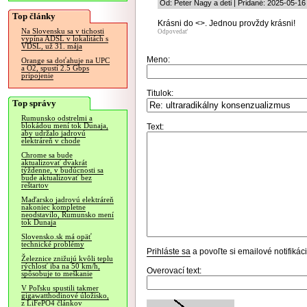
Od: Peter Nagy a deti | Pridané: 2025-05-16
Top články
Krásni do <>. Jednou provždy krásni!
Na Slovensku sa v tichosti
Odpovedať
vypína ADSL v lokalitách s
VDSL, už 31. mája
Meno:
Orange sa doťahuje na UPC
a O2, spustí 2.5 Gbps
pripojenie
Titulok:
Top správy
Rumunsko odstrelmi a
blokádou mení tok Dunaja,
Text:
aby udržalo jadrovú
elektráreň v chode
Chrome sa bude
aktualizovať dvakrát
týždenne, v budúcnosti sa
bude aktualizovať bez
reštartov
Maďarsko jadrovú elektráreň
nakoniec kompletne
neodstavilo, Rumunsko mení
tok Dunaja
Slovensko.sk má opäť
technické problémy
Prihláste sa
a povoľte si emailové notifiká
Železnice znižujú kvôli teplu
rýchlosť iba na 50 km/h,
Overovací text:
spôsobuje to meškanie
V Poľsku spustili takmer
gigawatthodinové úložisko,
z LiFePO4 článkov