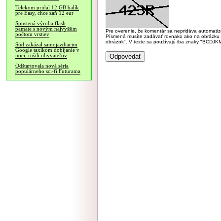
Telekom pridal 12 GB balík
pre Easy, chce zaň 12 eur
Spustená výroba flash
pamäte s novým najvyšším
Pre overenie, že komentár sa nepridáva automatizov
počtom vrstiev
Písmená musíte zadávať rovnako ako na obrázku veľk
obrázok". V texte sa používajú iba znaky "BC
Súd zakázal samojazdiacim
Google taxíkom dobíjanie v
noci, rušili obyvateľov
Odštartovala nová séria
populárneho sci-fi Futurama