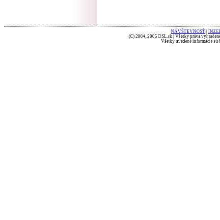
NÁVŠTEVNOSŤ
|
INZE
(C) 2004, 2005 DSL.sk | Všetky práva vyhradené
Všetky uvedené informácie sú b