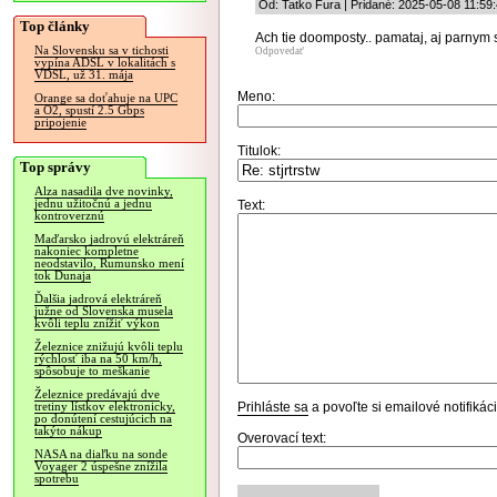
Od: Tatko Fura | Pridané: 2025-05-08 11:59
Top články
Ach tie doomposty.. pamataj, aj parnym s
Na Slovensku sa v tichosti
Odpovedať
vypína ADSL v lokalitách s
VDSL, už 31. mája
Meno:
Orange sa doťahuje na UPC
a O2, spustí 2.5 Gbps
pripojenie
Titulok:
Top správy
Alza nasadila dve novinky,
jednu užitočnú a jednu
Text:
kontroverznú
Maďarsko jadrovú elektráreň
nakoniec kompletne
neodstavilo, Rumunsko mení
tok Dunaja
Ďalšia jadrová elektráreň
južne od Slovenska musela
kvôli teplu znížiť výkon
Železnice znižujú kvôli teplu
rýchlosť iba na 50 km/h,
spôsobuje to meškanie
Železnice predávajú dve
Prihláste sa
a povoľte si emailové notifiká
tretiny lístkov elektronicky,
po donútení cestujúcich na
takýto nákup
Overovací text:
NASA na diaľku na sonde
Voyager 2 úspešne znížila
spotrebu