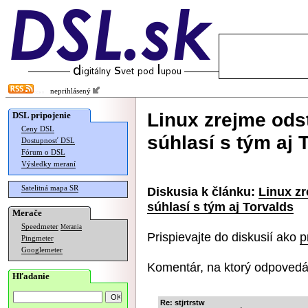
neprihlásený
Linux zrejme ods
DSL pripojenie
Ceny DSL
súhlasí s tým aj 
Dostupnosť DSL
Fórum o DSL
Výsledky meraní
Satelitná mapa SR
Diskusia k článku:
Linux zr
súhlasí s tým aj Torvalds
Merače
Speedmeter
Merania
Prispievajte do diskusií ako
p
Pingmeter
Googlemeter
Komentár, na ktorý odpovedá
Hľadanie
Re: stjrtrstw