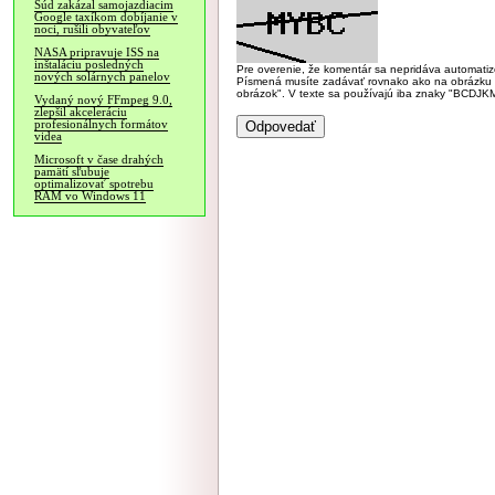
Súd zakázal samojazdiacim
Google taxíkom dobíjanie v
noci, rušili obyvateľov
NASA pripravuje ISS na
inštaláciu posledných
Pre overenie, že komentár sa nepridáva automatizov
nových solárnych panelov
Písmená musíte zadávať rovnako ako na obrázku veľk
obrázok". V texte sa používajú iba znaky "BC
Vydaný nový FFmpeg 9.0,
zlepšil akceleráciu
profesionálnych formátov
videa
Microsoft v čase drahých
pamätí sľubuje
optimalizovať spotrebu
RAM vo Windows 11