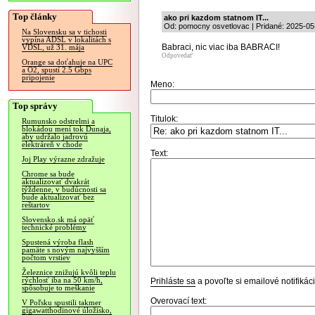
Top články
ako pri kazdom statnom IT...
Od: pomocny osvetlovac | Pridané: 2025-05
Na Slovensku sa v tichosti
vypína ADSL v lokalitách s
Babraci, nic viac iba BABRACI!
VDSL, už 31. mája
Odpovedať
Orange sa doťahuje na UPC
a O2, spustí 2.5 Gbps
pripojenie
Meno:
Top správy
Titulok:
Rumunsko odstrelmi a
blokádou mení tok Dunaja,
aby udržalo jadrovú
elektráreň v chode
Text:
Joj Play výrazne zdražuje
Chrome sa bude
aktualizovať dvakrát
týždenne, v budúcnosti sa
bude aktualizovať bez
reštartov
Slovensko.sk má opäť
technické problémy
Spustená výroba flash
pamäte s novým najvyšším
počtom vrstiev
Železnice znižujú kvôli teplu
rýchlosť iba na 50 km/h,
Prihláste sa
a povoľte si emailové notifiká
spôsobuje to meškanie
Overovací text:
V Poľsku spustili takmer
gigawatthodinové úložisko,