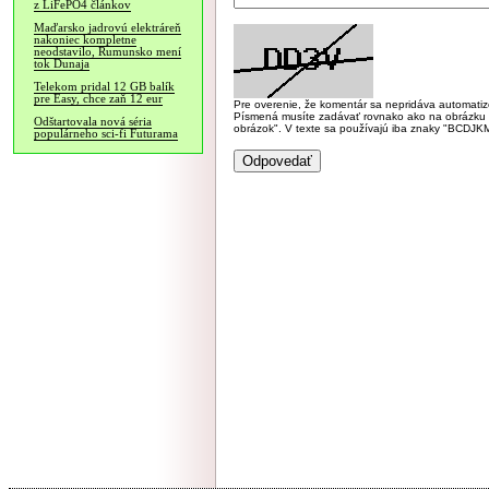
z LiFePO4 článkov
Maďarsko jadrovú elektráreň
nakoniec kompletne
neodstavilo, Rumunsko mení
tok Dunaja
Telekom pridal 12 GB balík
pre Easy, chce zaň 12 eur
Pre overenie, že komentár sa nepridáva automatizov
Písmená musíte zadávať rovnako ako na obrázku veľk
Odštartovala nová séria
obrázok". V texte sa používajú iba znaky "BC
populárneho sci-fi Futurama