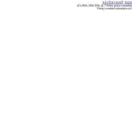
NÁVŠTEVNOSŤ
|
INZE
(C) 2004, 2005 DSL.sk | Všetky práva vyhradené
Všetky uvedené informácie sú b