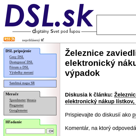
neprihlásený
Železnice zaviedl
DSL pripojenie
Ceny DSL
elektronický nák
Dostupnosť DSL
Fórum o DSL
výpadok
Výsledky meraní
Satelitná mapa SR
Diskusia k článku:
Železnic
Merače
elektronický nákup lístkov
Speedmeter
Merania
Pingmeter
Googlemeter
Prispievajte do diskusií ako
p
Hľadanie
Komentár, na ktorý odpovedá