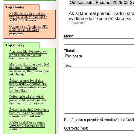
Od: kecalek | Pridané: 2025-05-2
Top články
Ak si tam mal prednú i zadnú stra
Na Slovensku sa v tichosti
vypína ADSL v lokalitách s
evidentne ku "kontrole" stačí :Đ.
VDSL, už 31. mája
Odpovedať
Orange sa doťahuje na UPC
a O2, spustí 2.5 Gbps
pripojenie
Meno:
Top správy
Titulok:
Alza nasadila dve novinky,
jednu užitočnú a jednu
kontroverznú
Maďarsko jadrovú elektráreň
Text:
nakoniec kompletne
neodstavilo, Rumunsko mení
tok Dunaja
Železnice predávajú dve
tretiny lístkov elektronicky,
po donútení cestujúcich na
takýto nákup
Ďalšia jadrová elektráreň
južne od Slovenska musela
kvôli teplu znížiť výkon
Železnice znižujú kvôli teplu
rýchlosť iba na 50 km/h,
spôsobuje to meškanie
Prihláste sa
a povoľte si emailové notifiká
NASA na diaľku na sonde
Voyager 2 úspešne znížila
Overovací text:
spotrebu