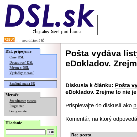
neprihlásený
Pošta vydáva list
DSL pripojenie
Ceny DSL
eDokladov. Zrejm
Dostupnosť DSL
Fórum o DSL
Výsledky meraní
Satelitná mapa SR
Diskusia k článku:
Pošta vy
eDokladov. Zrejme to nie j
Merače
Speedmeter
Merania
Prispievajte do diskusií ako
p
Pingmeter
Googlemeter
Komentár, na ktorý odpovedá
Hľadanie
Re: posta