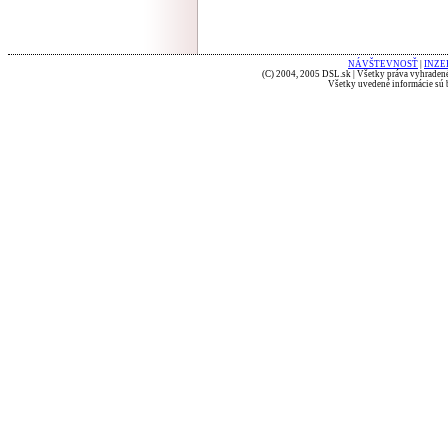
NÁVŠTEVNOSŤ
|
INZE
(C) 2004, 2005 DSL.sk | Všetky práva vyhradené
Všetky uvedené informácie sú b