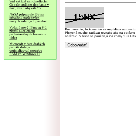
Súd zakázal samojazdiacim
Google taxíkom dobíjanie v
noci, rušili obyvateľov
NASA pripravuje ISS na
inštaláciu posledných
nových solárnych panelov
Vydaný nový FFmpeg 9.0,
Pre overenie, že komentár sa nepridáva automatizov
zlepšil akceleráciu
Písmená musíte zadávať rovnako ako na obrázku veľk
profesionálnych formátov
obrázok". V texte sa používajú iba znaky "BC
videa
Microsoft v čase drahých
pamätí sľubuje
optimalizovať spotrebu
RAM vo Windows 11