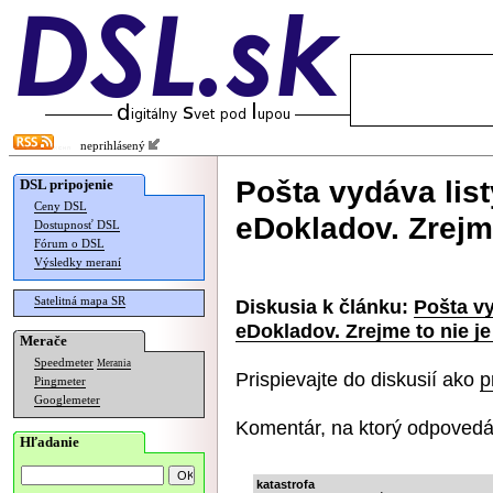
neprihlásený
Pošta vydáva list
DSL pripojenie
Ceny DSL
eDokladov. Zrejm
Dostupnosť DSL
Fórum o DSL
Výsledky meraní
Satelitná mapa SR
Diskusia k článku:
Pošta vy
eDokladov. Zrejme to nie j
Merače
Speedmeter
Merania
Prispievajte do diskusií ako
p
Pingmeter
Googlemeter
Komentár, na ktorý odpovedá
Hľadanie
katastrofa