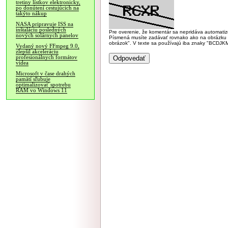
tretiny lístkov elektronicky,
po donútení cestujúcich na
takýto nákup
NASA pripravuje ISS na
inštaláciu posledných
Pre overenie, že komentár sa nepridáva automatizov
nových solárnych panelov
Písmená musíte zadávať rovnako ako na obrázku veľk
obrázok". V texte sa používajú iba znaky "BC
Vydaný nový FFmpeg 9.0,
zlepšil akceleráciu
profesionálnych formátov
videa
Microsoft v čase drahých
pamätí sľubuje
optimalizovať spotrebu
RAM vo Windows 11