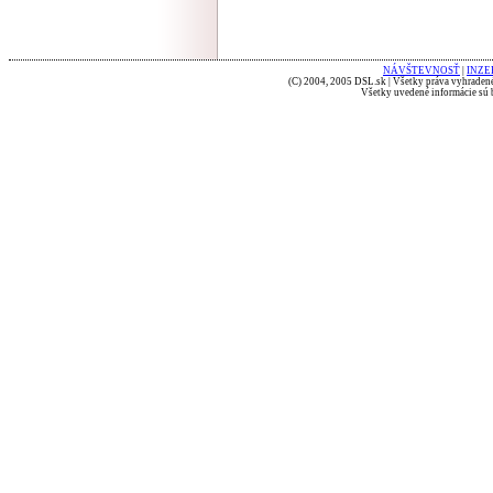
NÁVŠTEVNOSŤ
|
INZE
(C) 2004, 2005 DSL.sk | Všetky práva vyhradené
Všetky uvedené informácie sú b