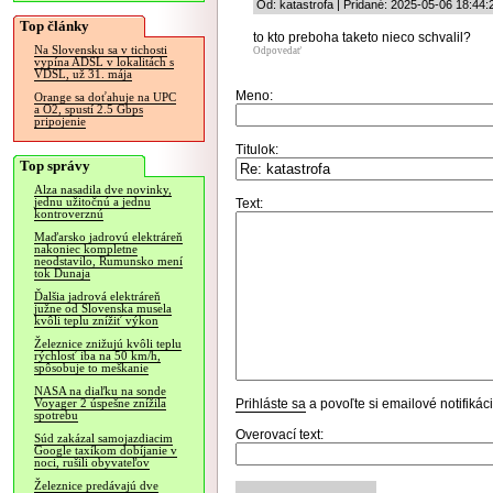
Od: katastrofa | Pridané: 2025-05-06 18:44:
Top články
to kto preboha taketo nieco schvalil?
Na Slovensku sa v tichosti
Odpovedať
vypína ADSL v lokalitách s
VDSL, už 31. mája
Meno:
Orange sa doťahuje na UPC
a O2, spustí 2.5 Gbps
pripojenie
Titulok:
Top správy
Alza nasadila dve novinky,
jednu užitočnú a jednu
Text:
kontroverznú
Maďarsko jadrovú elektráreň
nakoniec kompletne
neodstavilo, Rumunsko mení
tok Dunaja
Ďalšia jadrová elektráreň
južne od Slovenska musela
kvôli teplu znížiť výkon
Železnice znižujú kvôli teplu
rýchlosť iba na 50 km/h,
spôsobuje to meškanie
NASA na diaľku na sonde
Prihláste sa
a povoľte si emailové notifiká
Voyager 2 úspešne znížila
spotrebu
Overovací text:
Súd zakázal samojazdiacim
Google taxíkom dobíjanie v
noci, rušili obyvateľov
Železnice predávajú dve