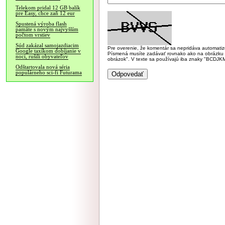
Telekom pridal 12 GB balík
pre Easy, chce zaň 12 eur
Spustená výroba flash
pamäte s novým najvyšším
počtom vrstiev
Súd zakázal samojazdiacim
Pre overenie, že komentár sa nepridáva automatizov
Google taxíkom dobíjanie v
Písmená musíte zadávať rovnako ako na obrázku veľk
noci, rušili obyvateľov
obrázok". V texte sa používajú iba znaky "BC
Odštartovala nová séria
populárneho sci-fi Futurama