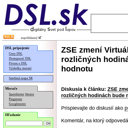
neprihlásený
ZSE zmení Virtuál
DSL pripojenie
Ceny DSL
rozličných hodin
Dostupnosť DSL
Fórum o DSL
hodnotu
Výsledky meraní
Satelitná mapa SR
Diskusia k článku:
ZSE zmen
Merače
rozličných hodinách bude 
Speedmeter
Merania
Pingmeter
Googlemeter
Prispievajte do diskusií ako
p
Hľadanie
Komentár, na ktorý odpovedá