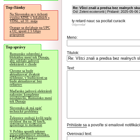
Top články
Re: Vštci znali a predsa bez realnych sk
Od: Zeleni ecoteroriti | Pridané: 2025-05-06
Na Slovensku sa v tichosti
vypína ADSL v lokalitách s
ty retard nauc sa pocitat curacik
VDSL, už 31. mája
Odpovedať
Orange sa doťahuje na UPC
a O2, spustí 2.5 Gbps
pripojenie
Meno:
Top správy
Titulok:
Rumunsko odstrelmi a
blokádou mení tok Dunaja,
aby udržalo jadrovú
elektráreň v chode
Text:
Chrome sa bude
aktualizovať dvakrát
týždenne, v budúcnosti sa
bude aktualizovať bez
reštartov
Maďarsko jadrovú elektráreň
nakoniec kompletne
neodstavilo, Rumunsko mení
tok Dunaja
Slovensko.sk má opäť
technické problémy
Železnice znižujú kvôli teplu
rýchlosť iba na 50 km/h,
Prihláste sa
a povoľte si emailové notifiká
spôsobuje to meškanie
V Poľsku spustili takmer
Overovací text:
gigawatthodinové úložisko,
z LiFePO4 článkov