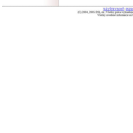
NÁVŠTEVNOSŤ
|
INZE
(C) 2004, 2005 DSL.sk | Všetky práva vyhradené
Všetky uvedené informácie sú b