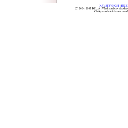
NÁVŠTEVNOSŤ
|
INZE
(C) 2004, 2005 DSL.sk | Všetky práva vyhradené
Všetky uvedené informácie sú b