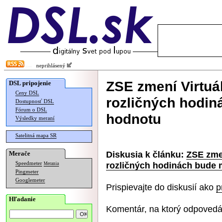
neprihlásený
ZSE zmení Virtuál
DSL pripojenie
Ceny DSL
rozličných hodin
Dostupnosť DSL
Fórum o DSL
hodnotu
Výsledky meraní
Satelitná mapa SR
Diskusia k článku:
ZSE zmen
Merače
rozličných hodinách bude 
Speedmeter
Merania
Pingmeter
Googlemeter
Prispievajte do diskusií ako
p
Hľadanie
Komentár, na ktorý odpovedá