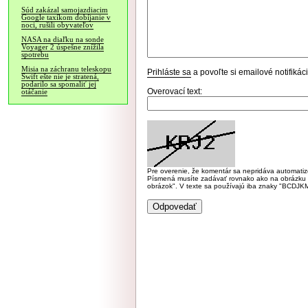
Súd zakázal samojazdiacim
Google taxíkom dobíjanie v
noci, rušili obyvateľov
NASA na diaľku na sonde
Voyager 2 úspešne znížila
spotrebu
Misia na záchranu teleskopu
Prihláste sa
a povoľte si emailové notifiká
Swift ešte nie je stratená,
podarilo sa spomaliť jej
Overovací text:
otáčanie
Pre overenie, že komentár sa nepridáva automatizov
Písmená musíte zadávať rovnako ako na obrázku veľk
obrázok". V texte sa používajú iba znaky "BC