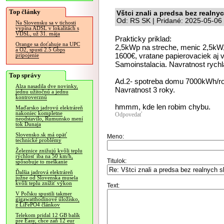
Top články
Vštci znali a predsa bez realny
Od: RS SK | Pridané: 2025-05-06
Na Slovensku sa v tichosti
vypína ADSL v lokalitách s
VDSL, už 31. mája
Prakticky priklad:
Orange sa doťahuje na UPC
2,5kWp na streche, menic 2,5kW
a O2, spustí 2.5 Gbps
1600€, vratane papierovaciek aj 
pripojenie
Samoinstalacia. Navratnost rychl
Top správy
Ad.2- spotreba domu 7000kWh/ro
Alza nasadila dve novinky,
Navratnost 3 roky.
jednu užitočnú a jednu
kontroverznú
hmmm, kde len robim chybu.
Maďarsko jadrovú elektráreň
nakoniec kompletne
Odpovedať
neodstavilo, Rumunsko mení
tok Dunaja
Slovensko.sk má opäť
Meno:
technické problémy
Železnice znižujú kvôli teplu
rýchlosť iba na 50 km/h,
Titulok:
spôsobuje to meškanie
Ďalšia jadrová elektráreň
južne od Slovenska musela
kvôli teplu znížiť výkon
Text:
V Poľsku spustili takmer
gigawatthodinové úložisko,
z LiFePO4 článkov
Telekom pridal 12 GB balík
pre Easy, chce zaň 12 eur