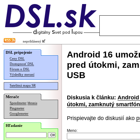
neprihlásený
Android 16 umožn
DSL pripojenie
Ceny DSL
pred útokmi, zam
Dostupnosť DSL
Fórum o DSL
USB
Výsledky meraní
Satelitná mapa SR
Diskusia k článku:
Android
Merače
útokmi, zamknutý smartfó
Speedmeter
Merania
Pingmeter
Googlemeter
Prispievajte do diskusií ako
p
Hľadanie
Meno: