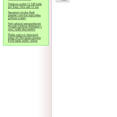
Telekom pridal 12 GB balík
pre Easy, chce zaň 12 eur
Spustená výroba flash
pamäte s novým najvyšším
počtom vrstiev
Súd zakázal samojazdiacim
Google taxíkom dobíjanie v
noci, rušili obyvateľov
Ďalšia jadrová elektráreň
južne od Slovenska musela
kvôli teplu znížiť výkon