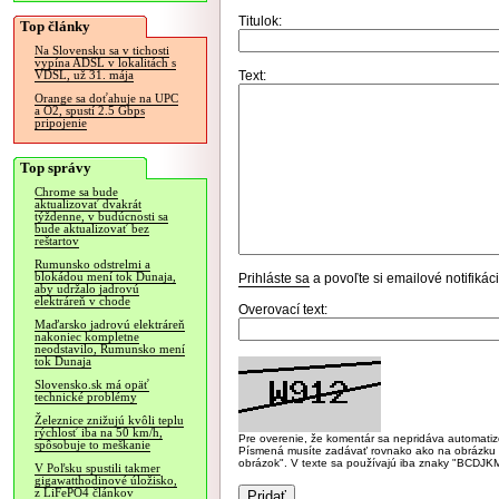
Titulok:
Top články
Na Slovensku sa v tichosti
vypína ADSL v lokalitách s
Text:
VDSL, už 31. mája
Orange sa doťahuje na UPC
a O2, spustí 2.5 Gbps
pripojenie
Top správy
Chrome sa bude
aktualizovať dvakrát
týždenne, v budúcnosti sa
bude aktualizovať bez
reštartov
Rumunsko odstrelmi a
blokádou mení tok Dunaja,
Prihláste sa
a povoľte si emailové notifiká
aby udržalo jadrovú
elektráreň v chode
Overovací text:
Maďarsko jadrovú elektráreň
nakoniec kompletne
neodstavilo, Rumunsko mení
tok Dunaja
Slovensko.sk má opäť
technické problémy
Železnice znižujú kvôli teplu
rýchlosť iba na 50 km/h,
Pre overenie, že komentár sa nepridáva automatizov
spôsobuje to meškanie
Písmená musíte zadávať rovnako ako na obrázku veľk
obrázok". V texte sa používajú iba znaky "BC
V Poľsku spustili takmer
gigawatthodinové úložisko,
z LiFePO4 článkov