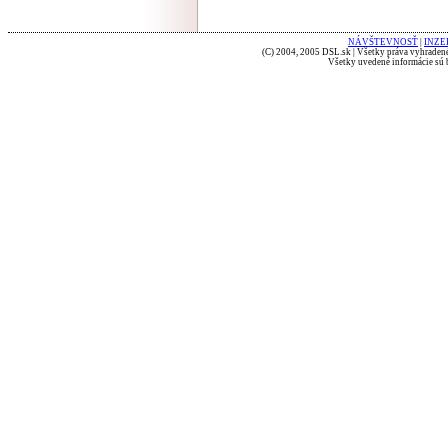
NÁVŠTEVNOSŤ
|
INZE
(C) 2004, 2005 DSL.sk | Všetky práva vyhradené
Všetky uvedené informácie sú b