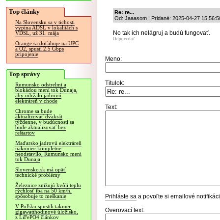
Top články
Re: re...
Od: Jaaasom | Pridané: 2025-04-27 15:56:5
Na Slovensku sa v tichosti
vypína ADSL v lokalitách s
No tak ich nelágruj a budú fungovať.
VDSL, už 31. mája
Odpovedať
Orange sa doťahuje na UPC
a O2, spustí 2.5 Gbps
pripojenie
Meno:
Top správy
Titulok:
Rumunsko odstrelmi a
blokádou mení tok Dunaja,
aby udržalo jadrovú
elektráreň v chode
Text:
Chrome sa bude
aktualizovať dvakrát
týždenne, v budúcnosti sa
bude aktualizovať bez
reštartov
Maďarsko jadrovú elektráreň
nakoniec kompletne
neodstavilo, Rumunsko mení
tok Dunaja
Slovensko.sk má opäť
technické problémy
Železnice znižujú kvôli teplu
rýchlosť iba na 50 km/h,
Prihláste sa
a povoľte si emailové notifiká
spôsobuje to meškanie
V Poľsku spustili takmer
Overovací text:
gigawatthodinové úložisko,
z LiFePO4 článkov