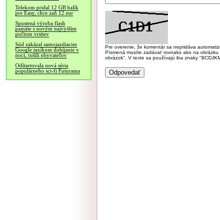
Telekom pridal 12 GB balík
pre Easy, chce zaň 12 eur
Spustená výroba flash
pamäte s novým najvyšším
počtom vrstiev
Súd zakázal samojazdiacim
Pre overenie, že komentár sa nepridáva automatizov
Google taxíkom dobíjanie v
Písmená musíte zadávať rovnako ako na obrázku veľk
noci, rušili obyvateľov
obrázok". V texte sa používajú iba znaky "BC
Odštartovala nová séria
populárneho sci-fi Futurama