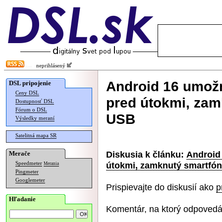
neprihlásený
Android 16 umožn
DSL pripojenie
Ceny DSL
pred útokmi, zam
Dostupnosť DSL
Fórum o DSL
USB
Výsledky meraní
Satelitná mapa SR
Diskusia k článku:
Android
Merače
útokmi, zamknutý smartfó
Speedmeter
Merania
Pingmeter
Googlemeter
Prispievajte do diskusií ako
p
Hľadanie
Komentár, na ktorý odpovedá