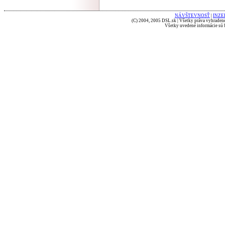
NÁVŠTEVNOSŤ
|
INZE
(C) 2004, 2005 DSL.sk | Všetky práva vyhradené
Všetky uvedené informácie sú b