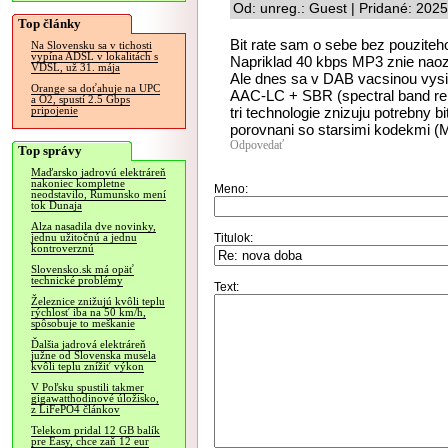
Od: unreg.: Guest | Pridané: 202
Top články
Bit rate sam o sebe bez pouziteh
Na Slovensku sa v tichosti
vypína ADSL v lokalitách s
Napriklad 40 kbps MP3 znie naoz
VDSL, už 31. mája
Ale dnes sa v DAB vacsinou vy
Orange sa doťahuje na UPC
AAC-LC + SBR (spectral band repl
a O2, spustí 2.5 Gbps
tri technologie znizuju potrebny bi
pripojenie
porovnani so starsimi kodekmi (M
Odpovedať
Top správy
Maďarsko jadrovú elektráreň
nakoniec kompletne
Meno:
neodstavilo, Rumunsko mení
tok Dunaja
Alza nasadila dve novinky,
Titulok:
jednu užitočnú a jednu
kontroverznú
Slovensko.sk má opäť
technické problémy
Text:
Železnice znižujú kvôli teplu
rýchlosť iba na 50 km/h,
spôsobuje to meškanie
Ďalšia jadrová elektráreň
južne od Slovenska musela
kvôli teplu znížiť výkon
V Poľsku spustili takmer
gigawatthodinové úložisko,
z LiFePO4 článkov
Telekom pridal 12 GB balík
pre Easy, chce zaň 12 eur