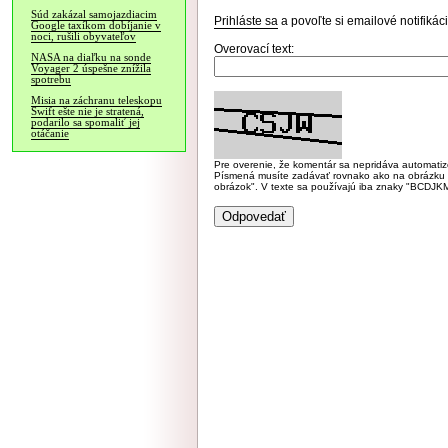
Súd zakázal samojazdiacim
Prihláste sa
a povoľte si emailové notifiká
Google taxíkom dobíjanie v
noci, rušili obyvateľov
Overovací text:
NASA na diaľku na sonde
Voyager 2 úspešne znížila
spotrebu
Misia na záchranu teleskopu
Swift ešte nie je stratená,
podarilo sa spomaliť jej
otáčanie
Pre overenie, že komentár sa nepridáva automatizov
Písmená musíte zadávať rovnako ako na obrázku veľk
obrázok". V texte sa používajú iba znaky "BC