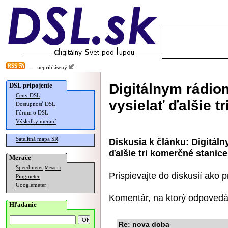
neprihlásený
Digitálnym rádio
DSL pripojenie
Ceny DSL
vysielať ďalšie t
Dostupnosť DSL
Fórum o DSL
Výsledky meraní
Satelitná mapa SR
Diskusia k článku:
Digitáln
ďalšie tri komerčné stanice
Merače
Speedmeter
Merania
Prispievajte do diskusií ako
p
Pingmeter
Googlemeter
Komentár, na ktorý odpovedá
Hľadanie
Re: nova doba