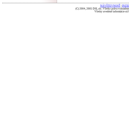
NÁVŠTEVNOSŤ
|
INZE
(C) 2004, 2005 DSL.sk | Všetky práva vyhradené
Všetky uvedené informácie sú b