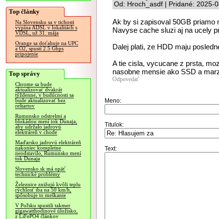
Od: Hroch_asdf | Pridané: 2025-
Top články
Ak by si zapisoval 50GB priamo
Na Slovensku sa v tichosti
vypína ADSL v lokalitách s
Navyse cache sluzi aj na ucely p
VDSL, už 31. mája
Orange sa doťahuje na UPC
Dalej plati, ze HDD maju posledn
a O2, spustí 2.5 Gbps
pripojenie
A tie cisla, vycucane z prsta, 
nasobne mensie ako SSD a marza 
Top správy
Odpovedať
Chrome sa bude
aktualizovať dvakrát
týždenne, v budúcnosti sa
Meno:
bude aktualizovať bez
reštartov
Rumunsko odstrelmi a
blokádou mení tok Dunaja,
Titulok:
aby udržalo jadrovú
elektráreň v chode
Maďarsko jadrovú elektráreň
nakoniec kompletne
Text:
neodstavilo, Rumunsko mení
tok Dunaja
Slovensko.sk má opäť
technické problémy
Železnice znižujú kvôli teplu
rýchlosť iba na 50 km/h,
spôsobuje to meškanie
V Poľsku spustili takmer
gigawatthodinové úložisko,
z LiFePO4 článkov