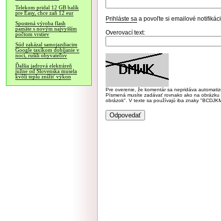
Telekom pridal 12 GB balík
pre Easy, chce zaň 12 eur
Prihláste sa
a povoľte si emailové notifiká
Spustená výroba flash
pamäte s novým najvyšším
Overovací text:
počtom vrstiev
Súd zakázal samojazdiacim
Google taxíkom dobíjanie v
noci, rušili obyvateľov
Ďalšia jadrová elektráreň
južne od Slovenska musela
kvôli teplu znížiť výkon
Pre overenie, že komentár sa nepridáva automatizov
Písmená musíte zadávať rovnako ako na obrázku veľk
obrázok". V texte sa používajú iba znaky "BC