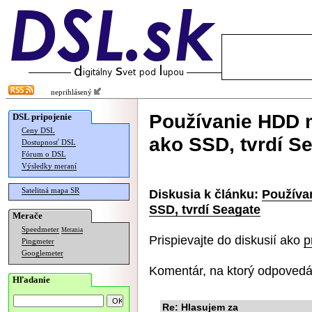
neprihlásený
Používanie HDD 
DSL pripojenie
Ceny DSL
ako SSD, tvrdí S
Dostupnosť DSL
Fórum o DSL
Výsledky meraní
Satelitná mapa SR
Diskusia k článku:
Používa
SSD, tvrdí Seagate
Merače
Speedmeter
Merania
Prispievajte do diskusií ako
p
Pingmeter
Googlemeter
Komentár, na ktorý odpovedá
Hľadanie
Re: Hlasujem za