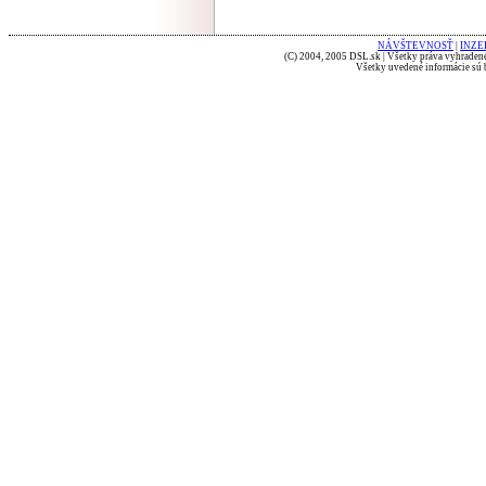
NÁVŠTEVNOSŤ
|
INZE
(C) 2004, 2005 DSL.sk | Všetky práva vyhradené
Všetky uvedené informácie sú b