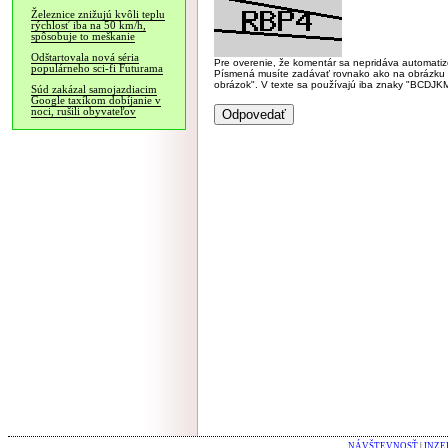
Železnice znižujú kvôli teplu
rýchlosť iba na 50 km/h,
spôsobuje to meškanie
Odštartovala nová séria
Pre overenie, že komentár sa nepridáva automatizov
populárneho sci-fi Futurama
Písmená musíte zadávať rovnako ako na obrázku veľk
obrázok". V texte sa používajú iba znaky "BC
Súd zakázal samojazdiacim
Google taxíkom dobíjanie v
noci, rušili obyvateľov
NÁVŠTEVNOSŤ
|
INZE