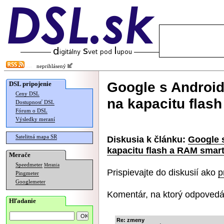
neprihlásený
Google s Android
DSL pripojenie
Ceny DSL
na kapacitu flas
Dostupnosť DSL
Fórum o DSL
Výsledky meraní
Satelitná mapa SR
Diskusia k článku:
Google 
kapacitu flash a RAM smar
Merače
Speedmeter
Merania
Prispievajte do diskusií ako
p
Pingmeter
Googlemeter
Komentár, na ktorý odpovedá
Hľadanie
Re: zmeny