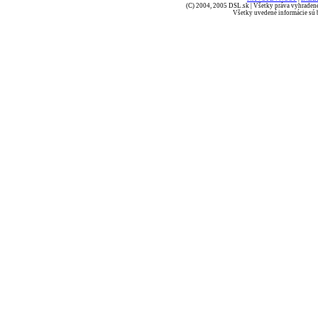
(C) 2004, 2005 DSL.sk | Všetky práva vyhradené
Všetky uvedené informácie sú b