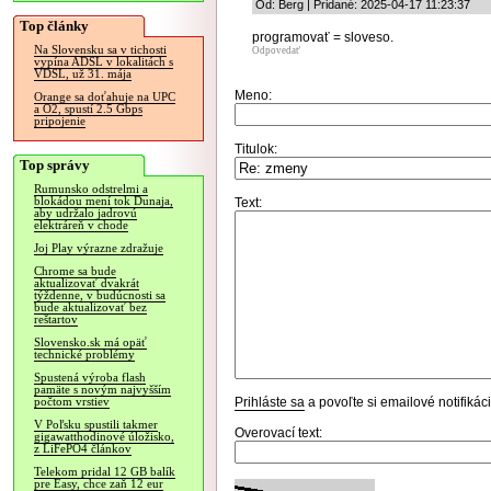
Od: Berg | Pridané: 2025-04-17 11:23:37
Top články
programovať = sloveso.
Na Slovensku sa v tichosti
Odpovedať
vypína ADSL v lokalitách s
VDSL, už 31. mája
Meno:
Orange sa doťahuje na UPC
a O2, spustí 2.5 Gbps
pripojenie
Titulok:
Top správy
Rumunsko odstrelmi a
blokádou mení tok Dunaja,
Text:
aby udržalo jadrovú
elektráreň v chode
Joj Play výrazne zdražuje
Chrome sa bude
aktualizovať dvakrát
týždenne, v budúcnosti sa
bude aktualizovať bez
reštartov
Slovensko.sk má opäť
technické problémy
Spustená výroba flash
pamäte s novým najvyšším
Prihláste sa
a povoľte si emailové notifiká
počtom vrstiev
V Poľsku spustili takmer
Overovací text:
gigawatthodinové úložisko,
z LiFePO4 článkov
Telekom pridal 12 GB balík
pre Easy, chce zaň 12 eur