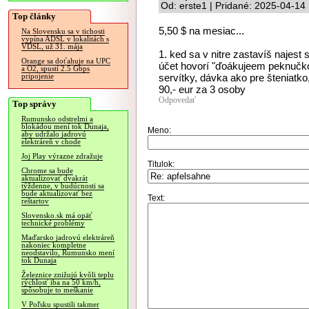
Od: erste1 | Pridané: 2025-04-14
Top články
5,50 $ na mesiac...
Na Slovensku sa v tichosti
vypína ADSL v lokalitách s
VDSL, už 31. mája
1. ked sa v nitre zastavíš najest 
Orange sa doťahuje na UPC
účet hovorí "ďoákujeem peknučko" ,
a O2, spustí 2.5 Gbps
servítky, dávka ako pre šteniatko
pripojenie
90,- eur za 3 osoby
Odpovedať
Top správy
Rumunsko odstrelmi a
blokádou mení tok Dunaja,
Meno:
aby udržalo jadrovú
elektráreň v chode
Joj Play výrazne zdražuje
Titulok:
Chrome sa bude
aktualizovať dvakrát
týždenne, v budúcnosti sa
bude aktualizovať bez
Text:
reštartov
Slovensko.sk má opäť
technické problémy
Maďarsko jadrovú elektráreň
nakoniec kompletne
neodstavilo, Rumunsko mení
tok Dunaja
Železnice znižujú kvôli teplu
rýchlosť iba na 50 km/h,
spôsobuje to meškanie
V Poľsku spustili takmer