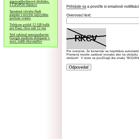
gigawatthodinové úložisko,
z LiFePO4 článkov
Prihláste sa
a povoľte si emailové notifiká
Spustená výroba flash
pamäte s novým najvyšším
Overovací text:
počtom vrstiev
Telekom pridal 12 GB balík
pre Easy, chce zaň 12 eur
Súd zakázal samojazdiacim
Google taxíkom dobíjanie v
noci, rušili obyvateľov
Pre overenie, že komentár sa nepridáva automatizov
Písmená musíte zadávať rovnako ako na obrázku veľk
obrázok". V texte sa používajú iba znaky "BC