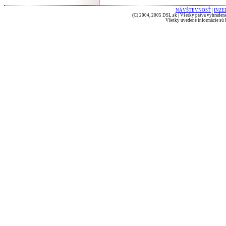
NÁVŠTEVNOSŤ
|
INZE
(C) 2004, 2005 DSL.sk | Všetky práva vyhradené
Všetky uvedené informácie sú b