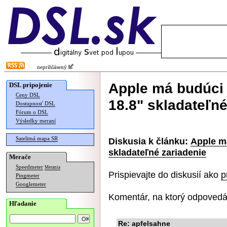
neprihlásený
Apple má budúci 
DSL pripojenie
Ceny DSL
18.8" skladateľné
Dostupnosť DSL
Fórum o DSL
Výsledky meraní
Satelitná mapa SR
Diskusia k článku:
Apple má
skladateľné zariadenie
Merače
Speedmeter
Merania
Prispievajte do diskusií ako
p
Pingmeter
Googlemeter
Komentár, na ktorý odpovedá
Hľadanie
Re: apfelsahne