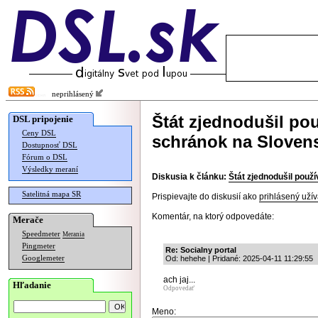
neprihlásený
Štát zjednodušil po
DSL pripojenie
Ceny DSL
schránok na Sloven
Dostupnosť DSL
Fórum o DSL
Výsledky meraní
Diskusia k článku:
Štát zjednodušil použ
Satelitná mapa SR
Prispievajte do diskusií ako
prihlásený užív
Komentár, na ktorý odpovedáte:
Merače
Speedmeter
Merania
Pingmeter
Re: Socialny portal
Googlemeter
Od: hehehe | Pridané: 2025-04-11 11:29:55
ach jaj...
Hľadanie
Odpovedať
Meno: