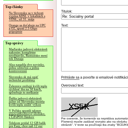
Top články
Titulok:
Na Slovensku sa v tichosti
vypína ADSL v lokalitách s
VDSL, už 31. mája
Text:
Orange sa doťahuje na UPC
a O2, spustí 2.5 Gbps
pripojenie
Top správy
Maďarsko jadrovú elektráreň
nakoniec kompletne
neodstavilo, Rumunsko mení
tok Dunaja
Alza nasadila dve novinky,
jednu užitočnú a jednu
kontroverznú
Slovensko.sk má opäť
Prihláste sa
a povoľte si emailové notifiká
technické problémy
Overovací text:
Železnice znižujú kvôli teplu
rýchlosť iba na 50 km/h,
spôsobuje to meškanie
Ďalšia jadrová elektráreň
južne od Slovenska musela
kvôli teplu znížiť výkon
V Poľsku spustili takmer
gigawatthodinové úložisko,
z LiFePO4 článkov
Pre overenie, že komentár sa nepridáva automatizov
Písmená musíte zadávať rovnako ako na obrázku veľk
Telekom pridal 12 GB balík
obrázok". V texte sa používajú iba znaky "BC
pre Easy, chce zaň 12 eur