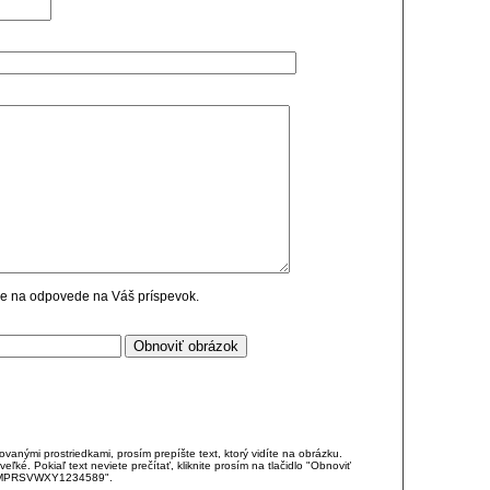
cie na odpovede na Váš príspevok.
anými prostriedkami, prosím prepíšte text, ktorý vidíte na obrázku.
é. Pokiaľ text neviete prečítať, kliknite prosím na tlačidlo "Obnoviť
DJKMPRSVWXY1234589".