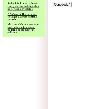
Súd zakázal samojazdiacim
Google taxíkom dobíjanie v
noci, rušili obyvateľov
NASA na diaľku na sonde
Voyager 2 úspešne znížila
spotrebu
Misia na záchranu teleskopu
Swift ešte nie je stratená,
podarilo sa spomaliť jej
otáčanie