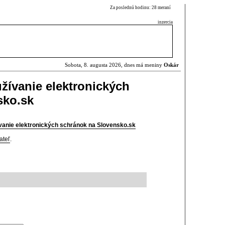
Za poslednú hodinu: 28 meraní
inzercia
Sobota, 8. augusta 2026, dnes má meniny
Oskár
užívanie elektronických
sko.sk
ívanie elektronických schránok na Slovensko.sk
ateľ
.