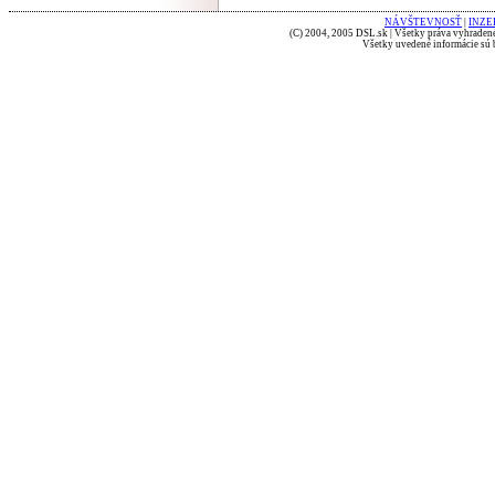
NÁVŠTEVNOSŤ
|
INZE
(C) 2004, 2005 DSL.sk | Všetky práva vyhradené
Všetky uvedené informácie sú b