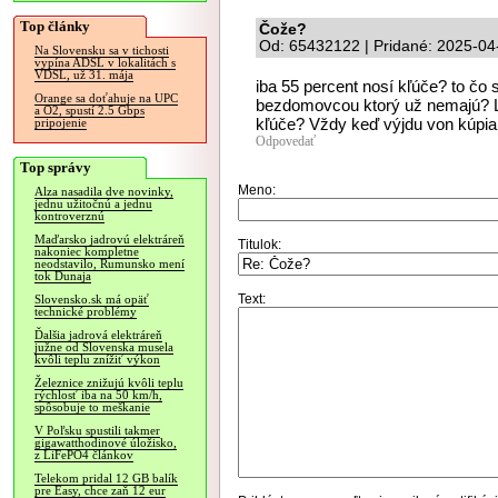
Top články
Čože?
Od: 65432122 | Pridané: 2025-04
Na Slovensku sa v tichosti
vypína ADSL v lokalitách s
VDSL, už 31. mája
iba 55 percent nosí kľúče? to čo s
Orange sa doťahuje na UPC
bezdomovcou ktorý už nemajú? Ľ
a O2, spustí 2.5 Gbps
kľúče? Vždy keď výjdu von kúpia
pripojenie
Odpovedať
Top správy
Meno:
Alza nasadila dve novinky,
jednu užitočnú a jednu
kontroverznú
Maďarsko jadrovú elektráreň
Titulok:
nakoniec kompletne
neodstavilo, Rumunsko mení
tok Dunaja
Text:
Slovensko.sk má opäť
technické problémy
Ďalšia jadrová elektráreň
južne od Slovenska musela
kvôli teplu znížiť výkon
Železnice znižujú kvôli teplu
rýchlosť iba na 50 km/h,
spôsobuje to meškanie
V Poľsku spustili takmer
gigawatthodinové úložisko,
z LiFePO4 článkov
Telekom pridal 12 GB balík
pre Easy, chce zaň 12 eur