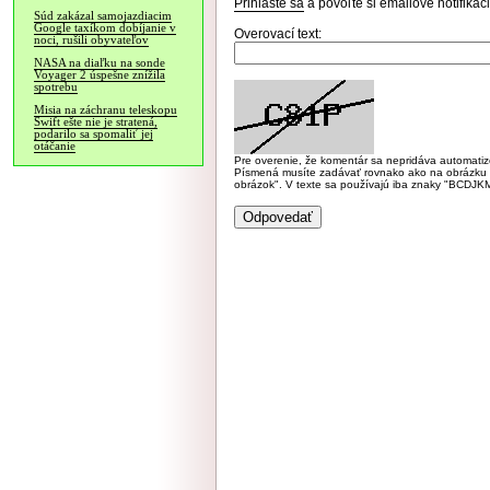
Prihláste sa
a povoľte si emailové notifiká
Súd zakázal samojazdiacim
Google taxíkom dobíjanie v
Overovací text:
noci, rušili obyvateľov
NASA na diaľku na sonde
Voyager 2 úspešne znížila
spotrebu
Misia na záchranu teleskopu
Swift ešte nie je stratená,
podarilo sa spomaliť jej
otáčanie
Pre overenie, že komentár sa nepridáva automatizov
Písmená musíte zadávať rovnako ako na obrázku veľk
obrázok". V texte sa používajú iba znaky "BC