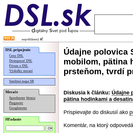
neprihlásený
Údajne polovica S
DSL pripojenie
Ceny DSL
mobilom, pätina 
Dostupnosť DSL
Fórum o DSL
prsteňom, tvrdí 
Výsledky meraní
Satelitná mapa SR
Diskusia k článku:
Údajne p
Merače
pätina hodinkami a desatin
Speedmeter
Merania
Pingmeter
Googlemeter
Prispievajte do diskusií ako
p
Hľadanie
Komentár, na ktorý odpovedá