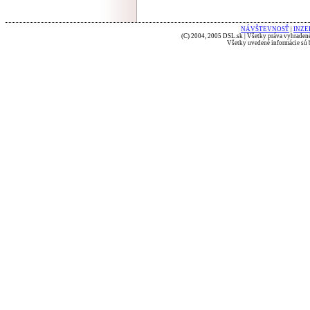
NÁVŠTEVNOSŤ
|
INZE
(C) 2004, 2005 DSL.sk | Všetky práva vyhradené
Všetky uvedené informácie sú b