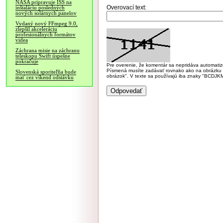
NASA pripravuje ISS na
Overovací text:
inštaláciu posledných
nových solárnych panelov
Vydaný nový FFmpeg 9.0,
zlepšil akceleráciu
profesionálnych formátov
videa
Záchrana misie na záchranu
teleskopu Swift úspešne
pokračuje
Pre overenie, že komentár sa nepridáva automatizov
Písmená musíte zadávať rovnako ako na obrázku veľk
Slovenská sporiteľňa bude
obrázok". V texte sa používajú iba znaky "BC
mať cez víkend odstávku