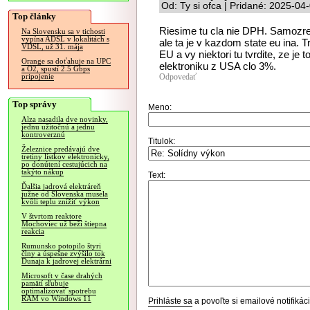
Od: Ty si ofca | Pridané: 2025-04
Top články
Riesime tu cla nie DPH. Samozrej
Na Slovensku sa v tichosti
vypína ADSL v lokalitách s
ale ta je v kazdom state eu ina. 
VDSL, už 31. mája
EU a vy niektori tu tvrdite, ze je
Orange sa doťahuje na UPC
elektroniku z USA clo 3%.
a O2, spustí 2.5 Gbps
Odpovedať
pripojenie
Top správy
Meno:
Alza nasadila dve novinky,
jednu užitočnú a jednu
kontroverznú
Titulok:
Železnice predávajú dve
tretiny lístkov elektronicky,
po donútení cestujúcich na
takýto nákup
Text:
Ďalšia jadrová elektráreň
južne od Slovenska musela
kvôli teplu znížiť výkon
V štvrtom reaktore
Mochoviec už beží štiepna
reakcia
Rumunsko potopilo štyri
člny a úspešne zvýšilo tok
Dunaja k jadrovej elektrárni
Microsoft v čase drahých
pamätí sľubuje
optimalizovať spotrebu
RAM vo Windows 11
Prihláste sa
a povoľte si emailové notifiká