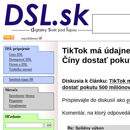
neprihlásený
TikTok má údajne
DSL pripojenie
Ceny DSL
Číny dostať poku
Dostupnosť DSL
Fórum o DSL
Výsledky meraní
Satelitná mapa SR
Diskusia k článku:
TikTok m
dostať pokutu 500 milióno
Merače
Speedmeter
Merania
Prispievajte do diskusií ako
p
Pingmeter
Googlemeter
Komentár, na ktorý odpovedá
Hľadanie
Re: Solídny výkon