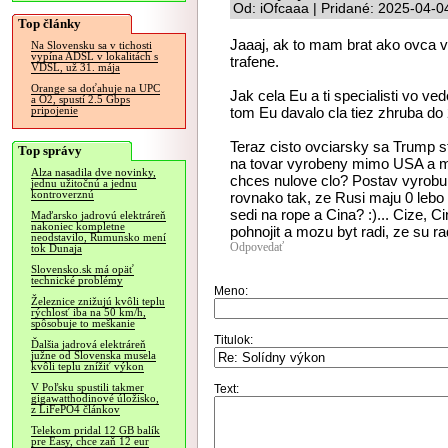
Od: iOfcaaa | Pridané: 2025-04-0
Top články
Jaaaj, ak to mam brat ako ovca v 
Na Slovensku sa v tichosti
vypína ADSL v lokalitách s
trafene.
VDSL, už 31. mája
Orange sa doťahuje na UPC
Jak cela Eu a ti specialisti vo ve
a O2, spustí 2.5 Gbps
tom Eu davalo cla tiez zhruba do
pripojenie
Teraz cisto ovciarsky sa Trump 
Top správy
na tovar vyrobeny mimo USA a moz
Alza nasadila dve novinky,
chces nulove clo? Postav vyrobu 
jednu užitočnú a jednu
kontroverznú
rovnako tak, ze Rusi maju 0 lebo 
sedi na rope a Cina? :)... Cize, 
Maďarsko jadrovú elektráreň
nakoniec kompletne
pohnojit a mozu byt radi, ze su ra
neodstavilo, Rumunsko mení
Odpovedať
tok Dunaja
Slovensko.sk má opäť
technické problémy
Meno:
Železnice znižujú kvôli teplu
rýchlosť iba na 50 km/h,
spôsobuje to meškanie
Titulok:
Ďalšia jadrová elektráreň
južne od Slovenska musela
kvôli teplu znížiť výkon
V Poľsku spustili takmer
Text:
gigawatthodinové úložisko,
z LiFePO4 článkov
Telekom pridal 12 GB balík
pre Easy, chce zaň 12 eur