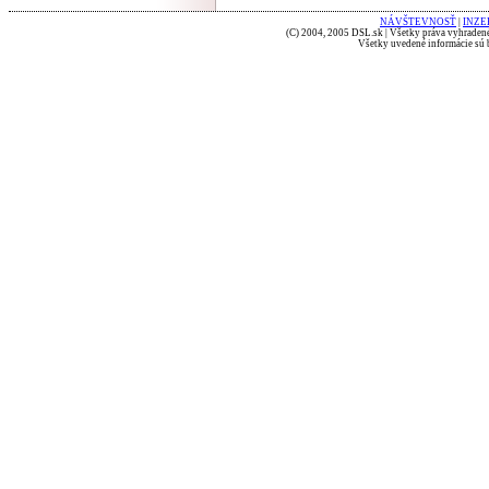
NÁVŠTEVNOSŤ
|
INZE
(C) 2004, 2005 DSL.sk | Všetky práva vyhradené
Všetky uvedené informácie sú b