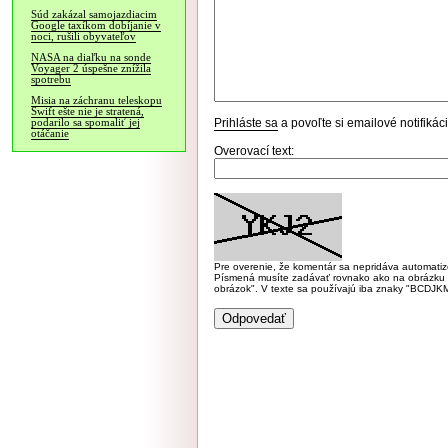
Súd zakázal samojazdiacim
Google taxíkom dobíjanie v
noci, rušili obyvateľov
NASA na diaľku na sonde
Voyager 2 úspešne znížila
spotrebu
Misia na záchranu teleskopu
Swift ešte nie je stratená,
Prihláste sa
a povoľte si emailové notifiká
podarilo sa spomaliť jej
otáčanie
Overovací text:
Pre overenie, že komentár sa nepridáva automatizov
Písmená musíte zadávať rovnako ako na obrázku veľk
obrázok". V texte sa používajú iba znaky "BC