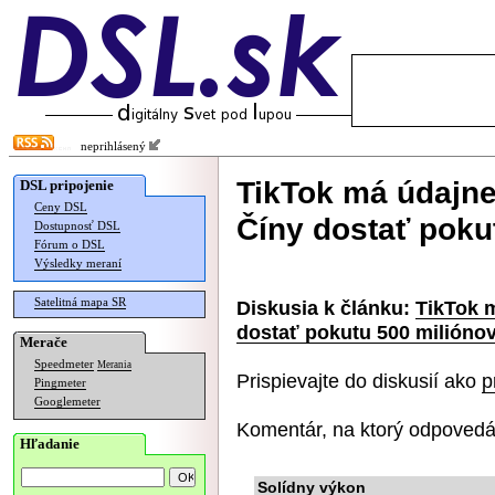
neprihlásený
TikTok má údajne
DSL pripojenie
Ceny DSL
Číny dostať poku
Dostupnosť DSL
Fórum o DSL
Výsledky meraní
Satelitná mapa SR
Diskusia k článku:
TikTok m
dostať pokutu 500 milióno
Merače
Speedmeter
Merania
Prispievajte do diskusií ako
p
Pingmeter
Googlemeter
Komentár, na ktorý odpovedá
Hľadanie
Solídny výkon