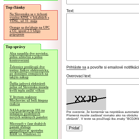
Top články
Text:
Na Slovensku sa v tichosti
vypína ADSL v lokalitách s
VDSL, už 31. mája
Orange sa doťahuje na UPC
a O2, spustí 2.5 Gbps
pripojenie
Top správy
Alza nasadila dve novinky,
jednu užitočnú a jednu
kontroverznú
Železnice predávajú dve
Prihláste sa
a povoľte si emailové notifiká
tretiny lístkov elektronicky,
po donútení cestujúcich na
Overovací text:
takýto nákup
Ďalšia jadrová elektráreň
južne od Slovenska musela
kvôli teplu znížiť výkon
V štvrtom reaktore
Mochoviec už beží štiepna
reakcia
NASA pripravuje ISS na
Pre overenie, že komentár sa nepridáva automatizov
inštaláciu posledných
Písmená musíte zadávať rovnako ako na obrázku veľk
nových solárnych panelov
obrázok". V texte sa používajú iba znaky "BC
Microsoft v čase drahých
pamätí sľubuje
optimalizovať spotrebu
RAM vo Windows 11