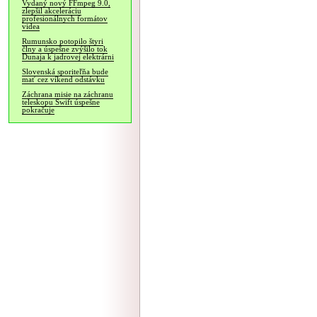
Vydaný nový FFmpeg 9.0,
zlepšil akceleráciu
profesionálnych formátov
videa
Rumunsko potopilo štyri
člny a úspešne zvýšilo tok
Dunaja k jadrovej elektrárni
Slovenská sporiteľňa bude
mať cez víkend odstávku
Záchrana misie na záchranu
teleskopu Swift úspešne
pokračuje