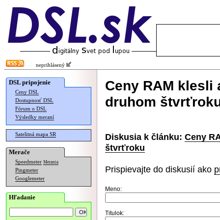
neprihlásený
Ceny RAM klesli 
DSL pripojenie
Ceny DSL
druhom štvrťrok
Dostupnosť DSL
Fórum o DSL
Výsledky meraní
Satelitná mapa SR
Diskusia k článku:
Ceny RA
štvrťroku
Merače
Speedmeter
Merania
Prispievajte do diskusií ako
p
Pingmeter
Googlemeter
Meno:
Hľadanie
Titulok: