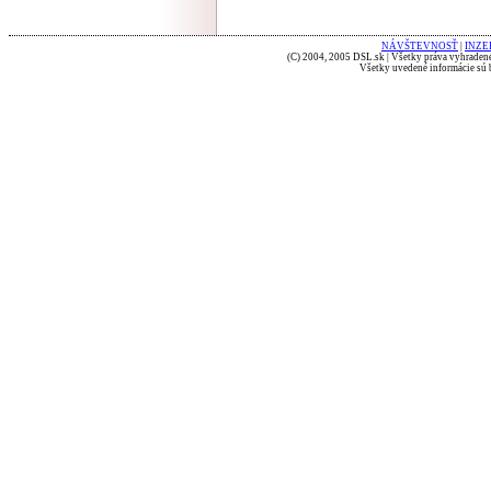
NÁVŠTEVNOSŤ
|
INZE
(C) 2004, 2005 DSL.sk | Všetky práva vyhradené
Všetky uvedené informácie sú b