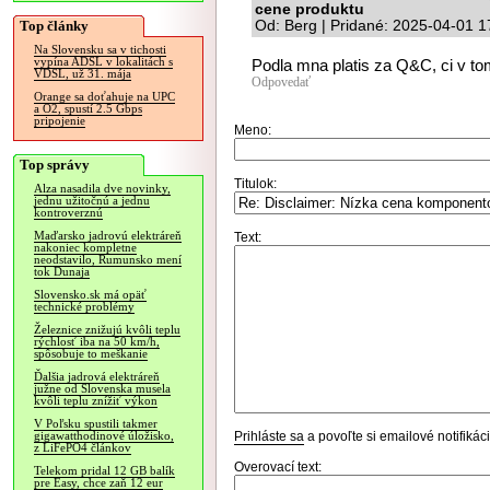
cene produktu
Top články
Od: Berg | Pridané: 2025-04-01 1
Na Slovensku sa v tichosti
vypína ADSL v lokalitách s
Podla mna platis za Q&C, ci v tom
VDSL, už 31. mája
Odpovedať
Orange sa doťahuje na UPC
a O2, spustí 2.5 Gbps
pripojenie
Meno:
Top správy
Titulok:
Alza nasadila dve novinky,
jednu užitočnú a jednu
kontroverznú
Maďarsko jadrovú elektráreň
Text:
nakoniec kompletne
neodstavilo, Rumunsko mení
tok Dunaja
Slovensko.sk má opäť
technické problémy
Železnice znižujú kvôli teplu
rýchlosť iba na 50 km/h,
spôsobuje to meškanie
Ďalšia jadrová elektráreň
južne od Slovenska musela
kvôli teplu znížiť výkon
V Poľsku spustili takmer
Prihláste sa
a povoľte si emailové notifiká
gigawatthodinové úložisko,
z LiFePO4 článkov
Overovací text:
Telekom pridal 12 GB balík
pre Easy, chce zaň 12 eur