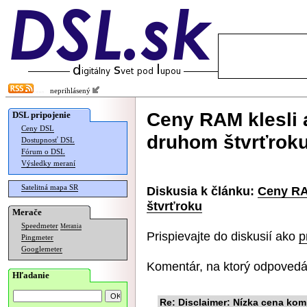
neprihlásený
Ceny RAM klesli 
DSL pripojenie
Ceny DSL
druhom štvrťrok
Dostupnosť DSL
Fórum o DSL
Výsledky meraní
Satelitná mapa SR
Diskusia k článku:
Ceny RA
štvrťroku
Merače
Speedmeter
Merania
Prispievajte do diskusií ako
p
Pingmeter
Googlemeter
Komentár, na ktorý odpovedá
Hľadanie
Re: Disclaimer: Nízka cena ko