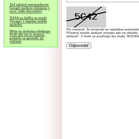
Súd zakázal samojazdiacim
Google taxíkom dobíjanie v
noci, rušili obyvateľov
NASA na diaľku na sonde
Voyager 2 úspešne znížila
spotrebu
Pre overenie, že komentár sa nepridáva automatizov
Misia na záchranu teleskopu
Písmená musíte zadávať rovnako ako na obrázku veľk
Swift ešte nie je stratená,
obrázok". V texte sa používajú iba znaky "BC
podarilo sa spomaliť jej
otáčanie