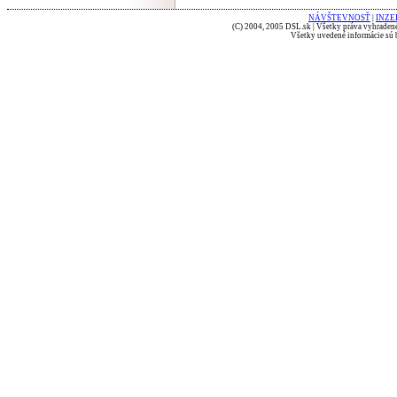
NÁVŠTEVNOSŤ
|
INZE
(C) 2004, 2005 DSL.sk | Všetky práva vyhradené
Všetky uvedené informácie sú b