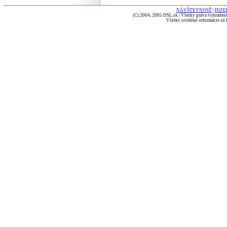
NÁVŠTEVNOSŤ
|
INZE
(C) 2004, 2005 DSL.sk | Všetky práva vyhradené
Všetky uvedené informácie sú b