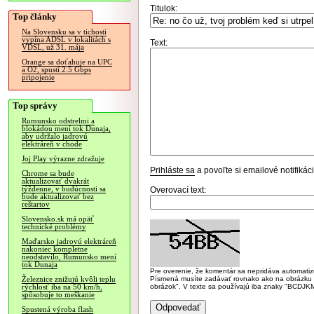
Titulok:
Top články
Na Slovensku sa v tichosti
vypína ADSL v lokalitách s
Text:
VDSL, už 31. mája
Orange sa doťahuje na UPC
a O2, spustí 2.5 Gbps
pripojenie
Top správy
Rumunsko odstrelmi a
blokádou mení tok Dunaja,
aby udržalo jadrovú
elektráreň v chode
Joj Play výrazne zdražuje
Prihláste sa
a povoľte si emailové notifiká
Chrome sa bude
aktualizovať dvakrát
týždenne, v budúcnosti sa
Overovací text:
bude aktualizovať bez
reštartov
Slovensko.sk má opäť
technické problémy
Maďarsko jadrovú elektráreň
nakoniec kompletne
neodstavilo, Rumunsko mení
tok Dunaja
Pre overenie, že komentár sa nepridáva automatizov
Písmená musíte zadávať rovnako ako na obrázku veľk
Železnice znižujú kvôli teplu
obrázok". V texte sa používajú iba znaky "BC
rýchlosť iba na 50 km/h,
spôsobuje to meškanie
Spustená výroba flash