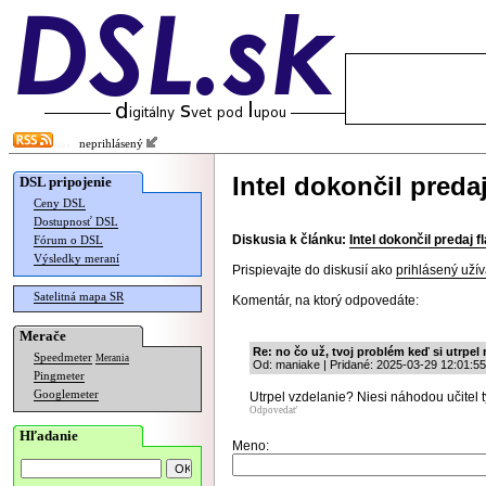
neprihlásený
Intel dokončil predaj
DSL pripojenie
Ceny DSL
Dostupnosť DSL
Diskusia k článku:
Intel dokončil predaj f
Fórum o DSL
Výsledky meraní
Prispievajte do diskusií ako
prihlásený užív
Satelitná mapa SR
Komentár, na ktorý odpovedáte:
Merače
Re: no čo už, tvoj problém keď si utrpel
Speedmeter
Merania
Od: maniake | Pridané: 2025-03-29 12:01:55
Pingmeter
Googlemeter
Utrpel vzdelanie? Niesi náhodou učitel 
Odpovedať
Hľadanie
Meno: