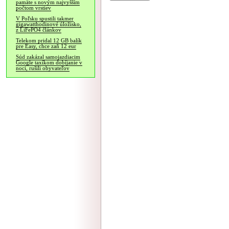
pamäte s novým najvyšším
počtom vrstiev
V Poľsku spustili takmer
gigawatthodinové úložisko,
z LiFePO4 článkov
Telekom pridal 12 GB balík
pre Easy, chce zaň 12 eur
Súd zakázal samojazdiacim
Google taxíkom dobíjanie v
noci, rušili obyvateľov