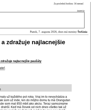
Za poslednú hodinu: 56 meraní
inzercia
Piatok, 7. augusta 2026, dnes má meniny
Štefánia
a zdražuje najlacnejšie
 zdražuje najlacnejšie paušály
ateľ
.
0
maly už každého pol roka. Vraj im to nevychádza a
 tak som už inde, len do môjho domu tu má Orangutan
 kde som mal 850 mbit ako akciu. Teraz samozrejme
de drahší. Keď má človek od nich dnes všetko tak už