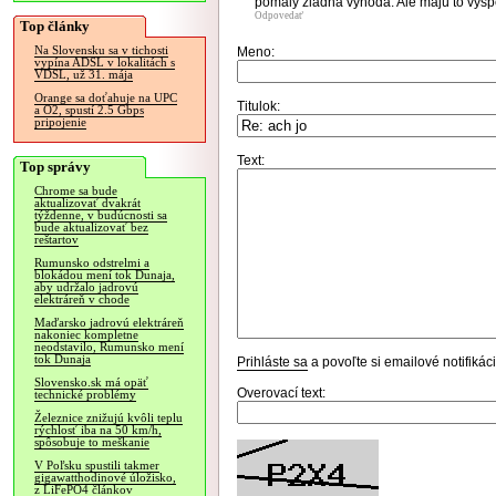
pomaly žiadna výhoda. Ale majú to vyšp
Odpovedať
Top články
Na Slovensku sa v tichosti
Meno:
vypína ADSL v lokalitách s
VDSL, už 31. mája
Orange sa doťahuje na UPC
Titulok:
a O2, spustí 2.5 Gbps
pripojenie
Text:
Top správy
Chrome sa bude
aktualizovať dvakrát
týždenne, v budúcnosti sa
bude aktualizovať bez
reštartov
Rumunsko odstrelmi a
blokádou mení tok Dunaja,
aby udržalo jadrovú
elektráreň v chode
Maďarsko jadrovú elektráreň
nakoniec kompletne
neodstavilo, Rumunsko mení
tok Dunaja
Prihláste sa
a povoľte si emailové notifiká
Slovensko.sk má opäť
Overovací text:
technické problémy
Železnice znižujú kvôli teplu
rýchlosť iba na 50 km/h,
spôsobuje to meškanie
V Poľsku spustili takmer
gigawatthodinové úložisko,
z LiFePO4 článkov