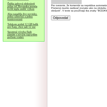
Ďalšia jadrová elektráreň
Pre overenie, že komentár sa nepridáva automatizov
južne od Slovenska musela
Písmená musíte zadávať rovnako ako na obrázku veľk
kvôli teplu znížiť výkon
obrázok". V texte sa používajú iba znaky "BC
Alza nasadila dve novinky,
jednu užitočnú a jednu
kontroverznú
Telekom pridal 12 GB balík
pre Easy, chce zaň 12 eur
Spustená výroba flash
pamäte s novým najvyšším
počtom vrstiev