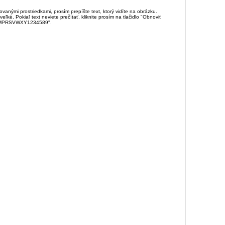
anými prostriedkami, prosím prepíšte text, ktorý vidíte na obrázku.
é. Pokiaľ text neviete prečítať, kliknite prosím na tlačidlo "Obnoviť
DJKMPRSVWXY1234589".