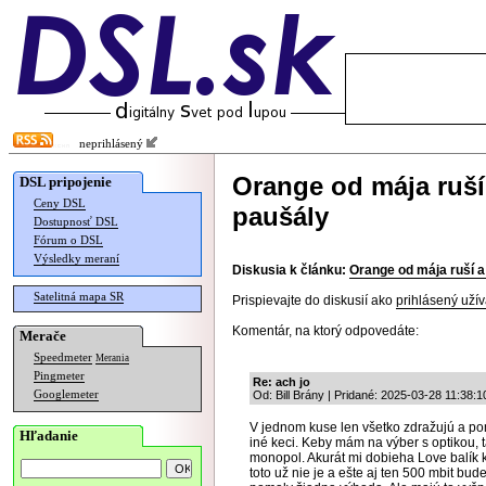
neprihlásený
Orange od mája ruší 
DSL pripojenie
Ceny DSL
paušály
Dostupnosť DSL
Fórum o DSL
Výsledky meraní
Diskusia k článku:
Orange od mája ruší a
Satelitná mapa SR
Prispievajte do diskusií ako
prihlásený užív
Komentár, na ktorý odpovedáte:
Merače
Speedmeter
Merania
Pingmeter
Re: ach jo
Googlemeter
Od: Bill Brány | Pridané: 2025-03-28 11:38:1
V jednom kuse len všetko zdražujú a po
Hľadanie
iné keci. Keby mám na výber s optikou,
monopol. Akurát mi dobieha Love balík
toto už nie je a ešte aj ten 500 mbit bu