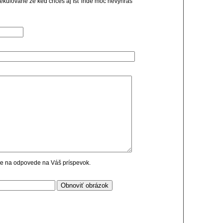
ekulované že keď chceš aj ísť inde moc nevyhráš
cie na odpovede na Váš príspevok.