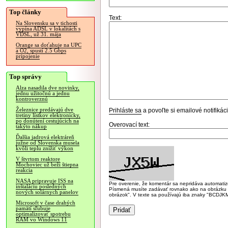
Top články
Text:
Na Slovensku sa v tichosti
vypína ADSL v lokalitách s
VDSL, už 31. mája
Orange sa doťahuje na UPC
a O2, spustí 2.5 Gbps
pripojenie
Top správy
Alza nasadila dve novinky,
jednu užitočnú a jednu
kontroverznú
Železnice predávajú dve
Prihláste sa
a povoľte si emailové notifiká
tretiny lístkov elektronicky,
po donútení cestujúcich na
Overovací text:
takýto nákup
Ďalšia jadrová elektráreň
južne od Slovenska musela
kvôli teplu znížiť výkon
V štvrtom reaktore
Mochoviec už beží štiepna
reakcia
NASA pripravuje ISS na
Pre overenie, že komentár sa nepridáva automatizov
inštaláciu posledných
Písmená musíte zadávať rovnako ako na obrázku veľk
nových solárnych panelov
obrázok". V texte sa používajú iba znaky "BC
Microsoft v čase drahých
pamätí sľubuje
optimalizovať spotrebu
RAM vo Windows 11