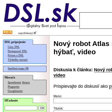
neprihlásený
Nový robot Atlas
DSL pripojenie
Ceny DSL
hýbať, video
Dostupnosť DSL
Fórum o DSL
Výsledky meraní
Satelitná mapa SR
Diskusia k článku:
Nový ro
video
Merače
Speedmeter
Merania
Prispievajte do diskusií ako
p
Pingmeter
Googlemeter
Meno:
Hľadanie
Titulok: