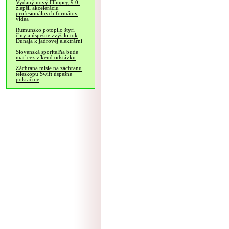
Vydaný nový FFmpeg 9.0,
zlepšil akceleráciu
profesionálnych formátov
videa
Rumunsko potopilo štyri
člny a úspešne zvýšilo tok
Dunaja k jadrovej elektrárni
Slovenská sporiteľňa bude
mať cez víkend odstávku
Záchrana misie na záchranu
teleskopu Swift úspešne
pokračuje