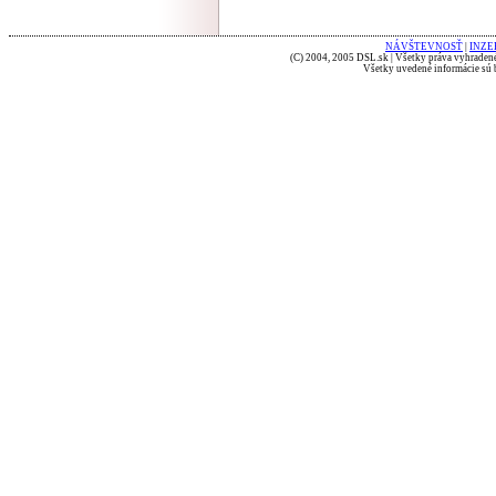
NÁVŠTEVNOSŤ
|
INZE
(C) 2004, 2005 DSL.sk | Všetky práva vyhradené
Všetky uvedené informácie sú b