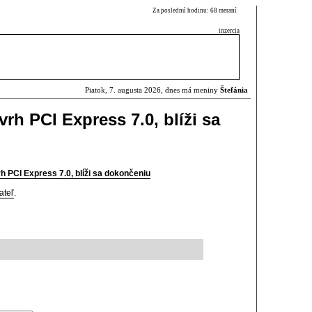
Za poslednú hodinu: 68 meraní
inzercia
Piatok, 7. augusta 2026, dnes má meniny
Štefánia
rh PCI Express 7.0, blíži sa
 PCI Express 7.0, blíži sa dokončeniu
ateľ
.