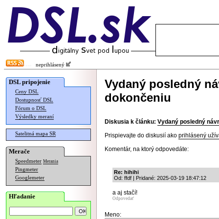
neprihlásený
Vydaný posledný náv
DSL pripojenie
Ceny DSL
dokončeniu
Dostupnosť DSL
Fórum o DSL
Výsledky meraní
Diskusia k článku:
Vydaný posledný návrh
Satelitná mapa SR
Prispievajte do diskusií ako
prihlásený užív
Komentár, na ktorý odpovedáte:
Merače
Speedmeter
Merania
Pingmeter
Re: hihihi
Googlemeter
Od: ffdf | Pridané: 2025-03-19 18:47:12
a aj stačí!
Hľadanie
Odpovedať
Meno: