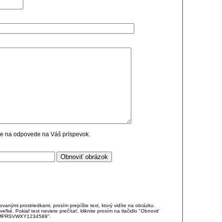
cie na odpovede na Váš príspevok.
anými prostriedkami, prosím prepíšte text, ktorý vidíte na obrázku.
é. Pokiaľ text neviete prečítať, kliknite prosím na tlačidlo "Obnoviť
DJKMPRSVWXY1234589".