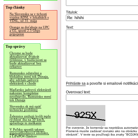
Top články
Titulok:
Na Slovensku sa v tichosti
vypína ADSL v lokalitách s
VDSL, už 31. mája
Text:
Orange sa doťahuje na UPC
a O2, spustí 2.5 Gbps
pripojenie
Top správy
Chrome sa bude
aktualizovať dvakrát
týždenne, v budúcnosti sa
bude aktualizovať bez
reštartov
Rumunsko odstrelmi a
blokádou mení tok Dunaja,
aby udržalo jadrovú
Prihláste sa
a povoľte si emailové notifiká
elektráreň v chode
Maďarsko jadrovú elektráreň
Overovací text:
nakoniec kompletne
neodstavilo, Rumunsko mení
tok Dunaja
Slovensko.sk má opäť
technické problémy
Železnice znižujú kvôli teplu
rýchlosť iba na 50 km/h,
spôsobuje to meškanie
Pre overenie, že komentár sa nepridáva automatizov
V Poľsku spustili takmer
Písmená musíte zadávať rovnako ako na obrázku veľk
gigawatthodinové úložisko,
obrázok". V texte sa používajú iba znaky "BC
z LiFePO4 článkov