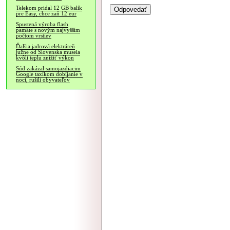
Telekom pridal 12 GB balík
pre Easy, chce zaň 12 eur
Spustená výroba flash
pamäte s novým najvyšším
počtom vrstiev
Ďalšia jadrová elektráreň
južne od Slovenska musela
kvôli teplu znížiť výkon
Súd zakázal samojazdiacim
Google taxíkom dobíjanie v
noci, rušili obyvateľov