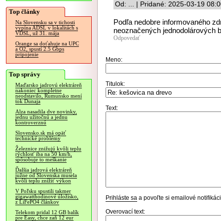
Od: ... | Pridané: 2025-03-19 08:
Top články
Podľa nedobre informovaného zdr
Na Slovensku sa v tichosti
vypína ADSL v lokalitách s
neoznačených jednodolárových 
VDSL, už 31. mája
Odpovedať
Orange sa doťahuje na UPC
a O2, spustí 2.5 Gbps
pripojenie
Meno:
Top správy
Titulok:
Maďarsko jadrovú elektráreň
nakoniec kompletne
neodstavilo, Rumunsko mení
tok Dunaja
Text:
Alza nasadila dve novinky,
jednu užitočnú a jednu
kontroverznú
Slovensko.sk má opäť
technické problémy
Železnice znižujú kvôli teplu
rýchlosť iba na 50 km/h,
spôsobuje to meškanie
Ďalšia jadrová elektráreň
južne od Slovenska musela
kvôli teplu znížiť výkon
V Poľsku spustili takmer
gigawatthodinové úložisko,
Prihláste sa
a povoľte si emailové notifiká
z LiFePO4 článkov
Overovací text:
Telekom pridal 12 GB balík
pre Easy, chce zaň 12 eur