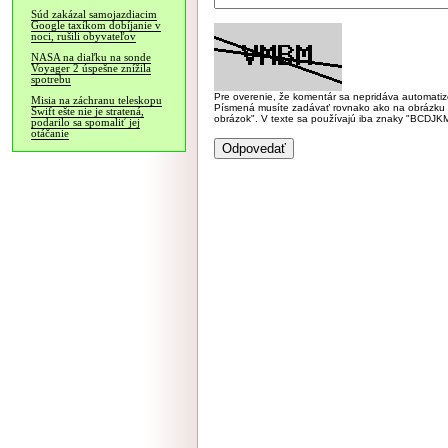
Súd zakázal samojazdiacim
Google taxíkom dobíjanie v
noci, rušili obyvateľov
NASA na diaľku na sonde
Voyager 2 úspešne znížila
spotrebu
Pre overenie, že komentár sa nepridáva automatizov
Misia na záchranu teleskopu
Písmená musíte zadávať rovnako ako na obrázku veľk
Swift ešte nie je stratená,
obrázok". V texte sa používajú iba znaky "BC
podarilo sa spomaliť jej
otáčanie