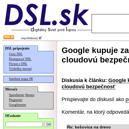
neprihlásený
Google kupuje za
DSL pripojenie
Ceny DSL
cloudovú bezpeč
Dostupnosť DSL
Fórum o DSL
Výsledky meraní
Satelitná mapa SR
Diskusia k článku:
Google k
cloudovú bezpečnosť
Merače
Speedmeter
Merania
Prispievajte do diskusií ako
p
Pingmeter
Googlemeter
Komentár, na ktorý odpovedá
Hľadanie
Re: kešovica na drevo