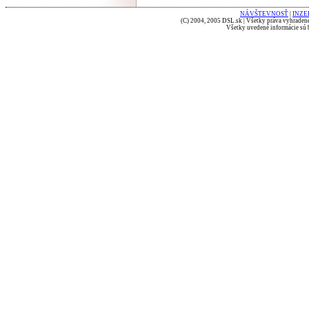
NÁVŠTEVNOSŤ
|
INZE
(C) 2004, 2005 DSL.sk | Všetky práva vyhradené
Všetky uvedené informácie sú b