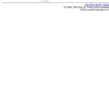
NÁVŠTEVNOSŤ
|
INZE
(C) 2004, 2005 DSL.sk | Všetky práva vyhradené
Všetky uvedené informácie sú b