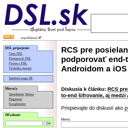
neprihlásený
RCS pre posielan
DSL pripojenie
Ceny DSL
podporovať end-t
Dostupnosť DSL
Fórum o DSL
Androidom a iOS
Výsledky meraní
Satelitná mapa SR
Diskusia k článku:
RCS pre
Merače
to-end šifrovanie, aj medz
Speedmeter
Merania
Pingmeter
Googlemeter
Prispievajte do diskusií ako
p
Hľadanie
Meno: