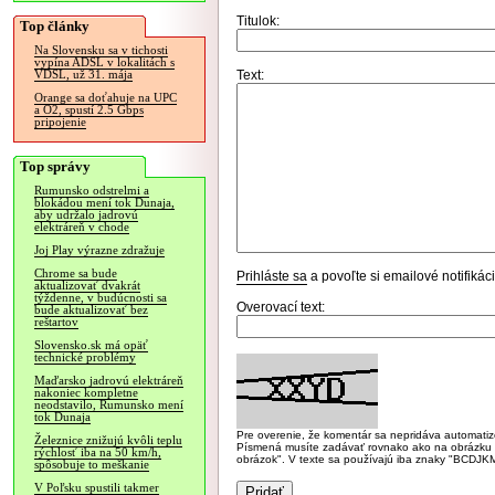
Titulok:
Top články
Na Slovensku sa v tichosti
vypína ADSL v lokalitách s
Text:
VDSL, už 31. mája
Orange sa doťahuje na UPC
a O2, spustí 2.5 Gbps
pripojenie
Top správy
Rumunsko odstrelmi a
blokádou mení tok Dunaja,
aby udržalo jadrovú
elektráreň v chode
Joj Play výrazne zdražuje
Chrome sa bude
Prihláste sa
a povoľte si emailové notifiká
aktualizovať dvakrát
týždenne, v budúcnosti sa
Overovací text:
bude aktualizovať bez
reštartov
Slovensko.sk má opäť
technické problémy
Maďarsko jadrovú elektráreň
nakoniec kompletne
neodstavilo, Rumunsko mení
tok Dunaja
Pre overenie, že komentár sa nepridáva automatizov
Železnice znižujú kvôli teplu
Písmená musíte zadávať rovnako ako na obrázku veľk
rýchlosť iba na 50 km/h,
obrázok". V texte sa používajú iba znaky "BC
spôsobuje to meškanie
V Poľsku spustili takmer