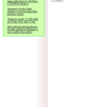
gigawatthodinové úložisko,
z LiFePO4 článkov
Spustená výroba flash
pamäte s novým najvyšším
počtom vrstiev
Telekom pridal 12 GB balík
pre Easy, chce zaň 12 eur
Súd zakázal samojazdiacim
Google taxíkom dobíjanie v
noci, rušili obyvateľov