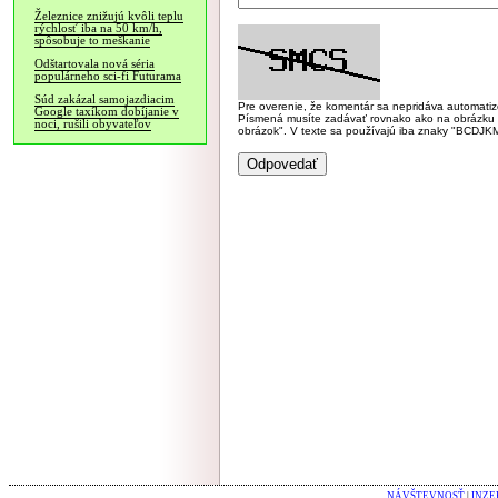
Železnice znižujú kvôli teplu
rýchlosť iba na 50 km/h,
spôsobuje to meškanie
Odštartovala nová séria
populárneho sci-fi Futurama
Súd zakázal samojazdiacim
Pre overenie, že komentár sa nepridáva automatizov
Google taxíkom dobíjanie v
Písmená musíte zadávať rovnako ako na obrázku veľk
noci, rušili obyvateľov
obrázok". V texte sa používajú iba znaky "BC
NÁVŠTEVNOSŤ
|
INZE