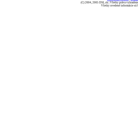
(C) 2004, 2005 DSL.sk | Všetky práva vyhradené
Všetky uvedené informácie sú b