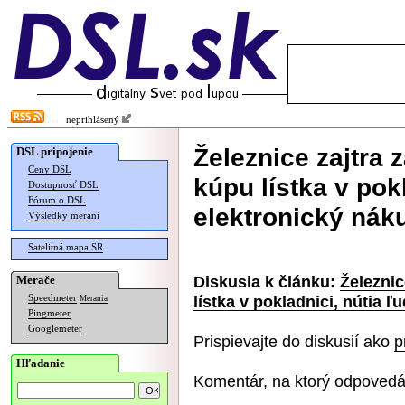
neprihlásený
Železnice zajtra
DSL pripojenie
Ceny DSL
kúpu lístka v pokl
Dostupnosť DSL
Fórum o DSL
elektronický nák
Výsledky meraní
Satelitná mapa SR
Diskusia k článku:
Železnic
Merače
lístka v pokladnici, nútia ľ
Speedmeter
Merania
Pingmeter
Googlemeter
Prispievajte do diskusií ako
p
Hľadanie
Komentár, na ktorý odpovedá