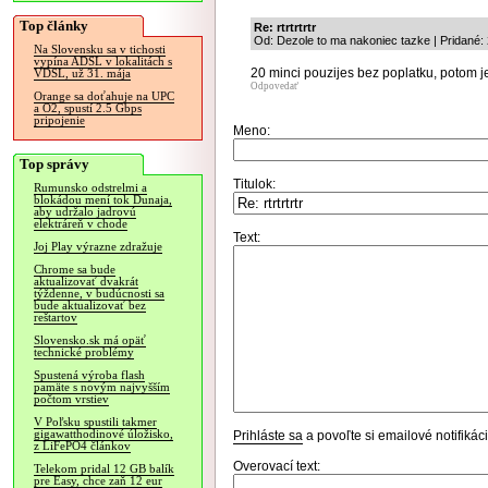
Top články
Re: rtrtrtrtr
Od: Dezole to ma nakoniec tazke | Pridané:
Na Slovensku sa v tichosti
vypína ADSL v lokalitách s
20 minci pouzijes bez poplatku, potom 
VDSL, už 31. mája
Odpovedať
Orange sa doťahuje na UPC
a O2, spustí 2.5 Gbps
pripojenie
Meno:
Top správy
Titulok:
Rumunsko odstrelmi a
blokádou mení tok Dunaja,
aby udržalo jadrovú
elektráreň v chode
Text:
Joj Play výrazne zdražuje
Chrome sa bude
aktualizovať dvakrát
týždenne, v budúcnosti sa
bude aktualizovať bez
reštartov
Slovensko.sk má opäť
technické problémy
Spustená výroba flash
pamäte s novým najvyšším
počtom vrstiev
V Poľsku spustili takmer
gigawatthodinové úložisko,
Prihláste sa
a povoľte si emailové notifiká
z LiFePO4 článkov
Overovací text:
Telekom pridal 12 GB balík
pre Easy, chce zaň 12 eur