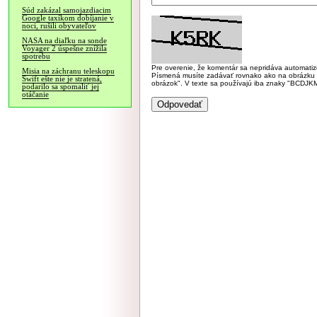
Súd zakázal samojazdiacim
Google taxíkom dobíjanie v
noci, rušili obyvateľov
NASA na diaľku na sonde
Voyager 2 úspešne znížila
spotrebu
Pre overenie, že komentár sa nepridáva automatizov
Misia na záchranu teleskopu
Písmená musíte zadávať rovnako ako na obrázku veľk
Swift ešte nie je stratená,
obrázok". V texte sa používajú iba znaky "BC
podarilo sa spomaliť jej
otáčanie