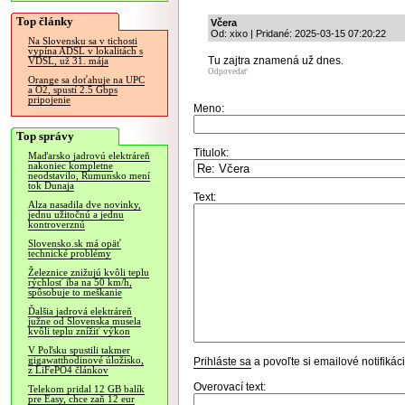
Top články
Včera
Od: xixo | Pridané: 2025-03-15 07:20:22
Na Slovensku sa v tichosti
vypína ADSL v lokalitách s
Tu zajtra znamená už dnes.
VDSL, už 31. mája
Odpovedať
Orange sa doťahuje na UPC
a O2, spustí 2.5 Gbps
pripojenie
Meno:
Top správy
Titulok:
Maďarsko jadrovú elektráreň
nakoniec kompletne
neodstavilo, Rumunsko mení
tok Dunaja
Text:
Alza nasadila dve novinky,
jednu užitočnú a jednu
kontroverznú
Slovensko.sk má opäť
technické problémy
Železnice znižujú kvôli teplu
rýchlosť iba na 50 km/h,
spôsobuje to meškanie
Ďalšia jadrová elektráreň
južne od Slovenska musela
kvôli teplu znížiť výkon
V Poľsku spustili takmer
gigawatthodinové úložisko,
Prihláste sa
a povoľte si emailové notifiká
z LiFePO4 článkov
Overovací text:
Telekom pridal 12 GB balík
pre Easy, chce zaň 12 eur