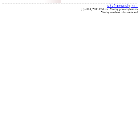
NÁVŠTEVNOSŤ
|
INZE
(C) 2004, 2005 DSL.sk | Všetky práva vyhradené
Všetky uvedené informácie sú b