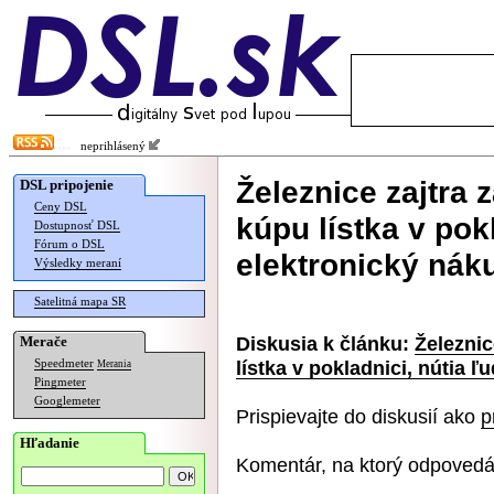
neprihlásený
Železnice zajtra
DSL pripojenie
Ceny DSL
kúpu lístka v pokl
Dostupnosť DSL
Fórum o DSL
elektronický nák
Výsledky meraní
Satelitná mapa SR
Diskusia k článku:
Železnic
Merače
lístka v pokladnici, nútia ľ
Speedmeter
Merania
Pingmeter
Googlemeter
Prispievajte do diskusií ako
p
Hľadanie
Komentár, na ktorý odpovedá