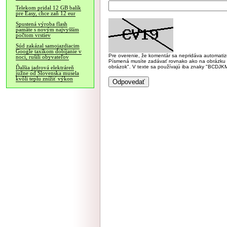
Telekom pridal 12 GB balík
pre Easy, chce zaň 12 eur
Spustená výroba flash
pamäte s novým najvyšším
počtom vrstiev
Súd zakázal samojazdiacim
Google taxíkom dobíjanie v
Pre overenie, že komentár sa nepridáva automatizov
noci, rušili obyvateľov
Písmená musíte zadávať rovnako ako na obrázku veľk
obrázok". V texte sa používajú iba znaky "BC
Ďalšia jadrová elektráreň
južne od Slovenska musela
kvôli teplu znížiť výkon