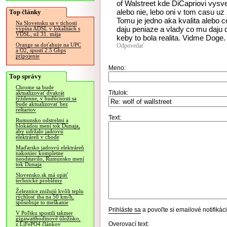
of Walstreet kde DiCapriovi vysvet
alebo nie, lebo oni v tom casu uz
Top články
Tomu je jedno aka kvalita alebo c
Na Slovensku sa v tichosti
daju peniaze a vlady co mu daju d
vypína ADSL v lokalitách s
VDSL, už 31. mája
keby to bola realita. Vidme Doge.
Orange sa doťahuje na UPC
Odpovedať
a O2, spustí 2.5 Gbps
pripojenie
Meno:
Top správy
Chrome sa bude
Titulok:
aktualizovať dvakrát
týždenne, v budúcnosti sa
bude aktualizovať bez
reštartov
Text:
Rumunsko odstrelmi a
blokádou mení tok Dunaja,
aby udržalo jadrovú
elektráreň v chode
Maďarsko jadrovú elektráreň
nakoniec kompletne
neodstavilo, Rumunsko mení
tok Dunaja
Slovensko.sk má opäť
technické problémy
Železnice znižujú kvôli teplu
rýchlosť iba na 50 km/h,
spôsobuje to meškanie
Prihláste sa
a povoľte si emailové notifiká
V Poľsku spustili takmer
gigawatthodinové úložisko,
Overovací text:
z LiFePO4 článkov