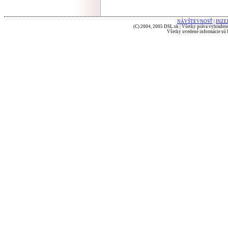
NÁVŠTEVNOSŤ
|
INZE
(C) 2004, 2005 DSL.sk | Všetky práva vyhradené
Všetky uvedené informácie sú b