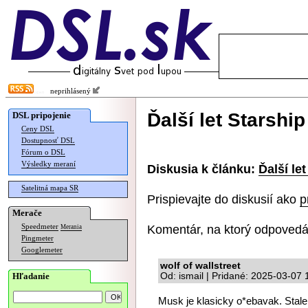
neprihlásený
Ďalší let Starsh
DSL pripojenie
Ceny DSL
Dostupnosť DSL
Fórum o DSL
Výsledky meraní
Diskusia k článku:
Ďalší le
Satelitná mapa SR
Prispievajte do diskusií ako
p
Merače
Komentár, na ktorý odpovedá
Speedmeter
Merania
Pingmeter
Googlemeter
wolf of wallstreet
Hľadanie
Od: ismail | Pridané: 2025-03-07 
Musk je klasicky o*ebavak. Stale