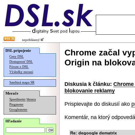
neprihlásený
Chrome začal vyp
DSL pripojenie
Ceny DSL
Origin na blokov
Dostupnosť DSL
Fórum o DSL
Výsledky meraní
Satelitná mapa SR
Diskusia k článku:
Chrome z
blokovanie reklamy
Merače
Speedmeter
Merania
Prispievajte do diskusií ako
p
Pingmeter
Googlemeter
Komentár, na ktorý odpovedá
Hľadanie
Re: degoogle dematrix