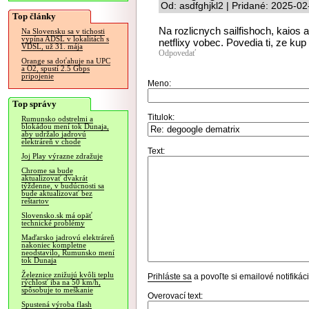
Od: asdfghjkl2 | Pridané: 2025-0
Top články
Na rozlicnych sailfishoch, kaios
Na Slovensku sa v tichosti
vypína ADSL v lokalitách s
netflixy vobec. Povedia ti, ze kup
VDSL, už 31. mája
Odpovedať
Orange sa doťahuje na UPC
a O2, spustí 2.5 Gbps
pripojenie
Meno:
Top správy
Titulok:
Rumunsko odstrelmi a
blokádou mení tok Dunaja,
aby udržalo jadrovú
elektráreň v chode
Text:
Joj Play výrazne zdražuje
Chrome sa bude
aktualizovať dvakrát
týždenne, v budúcnosti sa
bude aktualizovať bez
reštartov
Slovensko.sk má opäť
technické problémy
Maďarsko jadrovú elektráreň
nakoniec kompletne
neodstavilo, Rumunsko mení
tok Dunaja
Železnice znižujú kvôli teplu
Prihláste sa
a povoľte si emailové notifiká
rýchlosť iba na 50 km/h,
spôsobuje to meškanie
Overovací text:
Spustená výroba flash