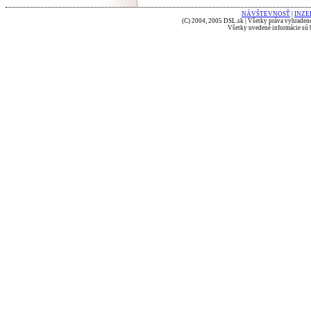
NÁVŠTEVNOSŤ
|
INZE
(C) 2004, 2005 DSL.sk | Všetky práva vyhradené
Všetky uvedené informácie sú b