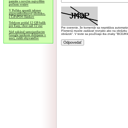
pamäte s novým najvyšším
počtom vrstiev
V Poľsku spustili takmer
gigawatthodinové úložisko,
z LiFePO4 článkov
Telekom pridal 12 GB balík
pre Easy, chce zaň 12 eur
Pre overenie, že komentár sa nepridáva automatizov
Písmená musíte zadávať rovnako ako na obrázku veľk
Súd zakázal samojazdiacim
obrázok". V texte sa používajú iba znaky "BC
Google taxíkom dobíjanie v
noci, rušili obyvateľov