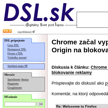
neprihlásený
Chrome začal vyp
DSL pripojenie
Ceny DSL
Origin na blokov
Dostupnosť DSL
Fórum o DSL
Výsledky meraní
Satelitná mapa SR
Diskusia k článku:
Chrome z
blokovanie reklamy
Merače
Speedmeter
Merania
Prispievajte do diskusií ako
p
Pingmeter
Googlemeter
Komentár, na ktorý odpovedá
Hľadanie
Re: Welcoome to Firefox