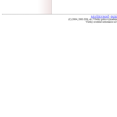
NÁVŠTEVNOSŤ
|
INZE
(C) 2004, 2005 DSL.sk | Všetky práva vyhradené
Všetky uvedené informácie sú b