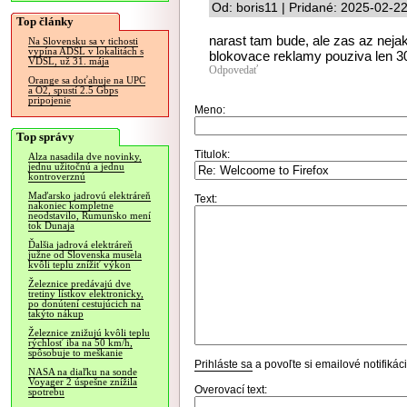
Od: boris11 | Pridané: 2025-02-2
Top články
narast tam bude, ale zas az ne
Na Slovensku sa v tichosti
vypína ADSL v lokalitách s
blokovace reklamy pouziva len 3
VDSL, už 31. mája
Odpovedať
Orange sa doťahuje na UPC
a O2, spustí 2.5 Gbps
pripojenie
Meno:
Top správy
Titulok:
Alza nasadila dve novinky,
jednu užitočnú a jednu
kontroverznú
Maďarsko jadrovú elektráreň
Text:
nakoniec kompletne
neodstavilo, Rumunsko mení
tok Dunaja
Ďalšia jadrová elektráreň
južne od Slovenska musela
kvôli teplu znížiť výkon
Železnice predávajú dve
tretiny lístkov elektronicky,
po donútení cestujúcich na
takýto nákup
Železnice znižujú kvôli teplu
rýchlosť iba na 50 km/h,
spôsobuje to meškanie
Prihláste sa
a povoľte si emailové notifiká
NASA na diaľku na sonde
Voyager 2 úspešne znížila
Overovací text:
spotrebu