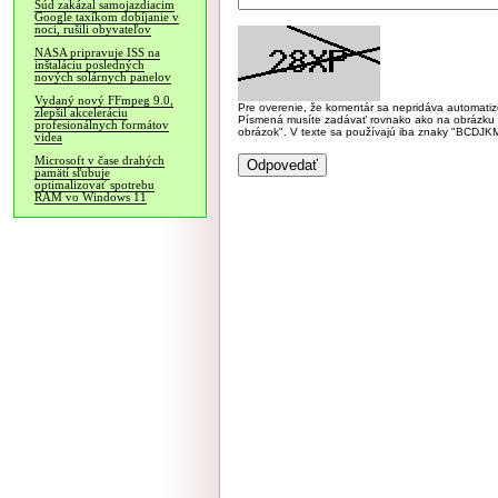
Súd zakázal samojazdiacim
Google taxíkom dobíjanie v
noci, rušili obyvateľov
NASA pripravuje ISS na
inštaláciu posledných
nových solárnych panelov
Vydaný nový FFmpeg 9.0,
Pre overenie, že komentár sa nepridáva automatizov
zlepšil akceleráciu
Písmená musíte zadávať rovnako ako na obrázku veľk
profesionálnych formátov
obrázok". V texte sa používajú iba znaky "BC
videa
Microsoft v čase drahých
pamätí sľubuje
optimalizovať spotrebu
RAM vo Windows 11