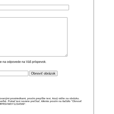
cie na odpovede na Váš príspevok.
anými prostriedkami, prosím prepíšte text, ktorý vidíte na obrázku.
é. Pokiaľ text neviete prečítať, kliknite prosím na tlačidlo "Obnoviť
DJKMPRSVWXY1234589".