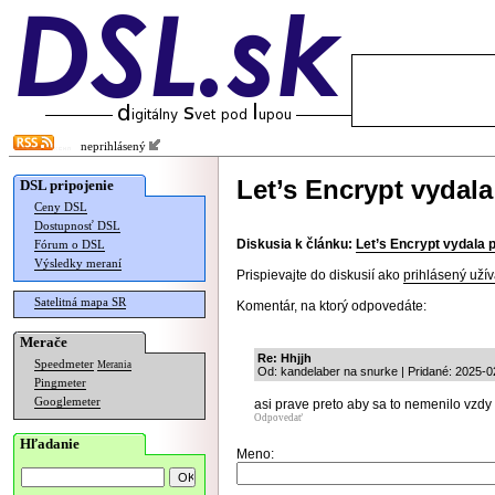
neprihlásený
Let’s Encrypt vydala
DSL pripojenie
Ceny DSL
Dostupnosť DSL
Diskusia k článku:
Let’s Encrypt vydala p
Fórum o DSL
Výsledky meraní
Prispievajte do diskusií ako
prihlásený užív
Satelitná mapa SR
Komentár, na ktorý odpovedáte:
Merače
Re: Hhjjh
Speedmeter
Merania
Od: kandelaber na snurke | Pridané: 2025-0
Pingmeter
Googlemeter
asi prave preto aby sa to nemenilo vzdy v
Odpovedať
Hľadanie
Meno: