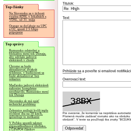
Titulok:
Top články
Na Slovensku sa v tichosti
vypína ADSL v lokalitách s
Text:
VDSL, už 31. mája
Orange sa doťahuje na UPC
a O2, spustí 2.5 Gbps
pripojenie
Top správy
Rumunsko odstrelmi a
blokádou mení tok Dunaja,
aby udržalo jadrovú
elektráreň v chode
Chrome sa bude
aktualizovať dvakrát
Prihláste sa
a povoľte si emailové notifiká
týždenne, v budúcnosti sa
bude aktualizovať bez
Overovací text:
reštartov
Maďarsko jadrovú elektráreň
nakoniec kompletne
neodstavilo, Rumunsko mení
tok Dunaja
Slovensko.sk má opäť
technické problémy
Železnice znižujú kvôli teplu
Pre overenie, že komentár sa nepridáva automatizov
rýchlosť iba na 50 km/h,
Písmená musíte zadávať rovnako ako na obrázku veľk
spôsobuje to meškanie
obrázok". V texte sa používajú iba znaky "BC
V Poľsku spustili takmer
gigawatthodinové úložisko,
z LiFePO4 článkov