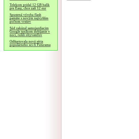
Telekom pridal 12 GB balík
pre Easy, chce zaň 12 eur
Spustená výroba flash
pamäte s novým najvyšším
počtom vrstiev
Súd zakázal samojazdiacim
Google taxíkom dobíjanie v
noci, rušili obyvateľov
Odštartovala nová séria
populárneho sci-fi Futurama