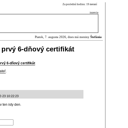
Za poslednú hodinu: 19 meraní
inzercia
Piatok, 7. augusta 2026, dnes má meniny
Štefánia
 prvý 6-dňový certifikát
rvý 6-dňový certifikát
ateľ
.
2-23 10:22:23
 ten isty den.