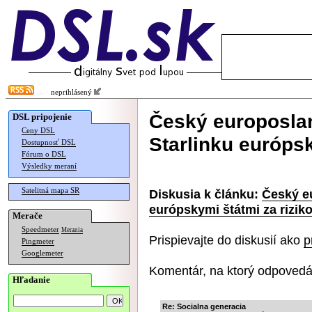
neprihlásený
Český europoslan
DSL pripojenie
Ceny DSL
Starlinku európsk
Dostupnosť DSL
Fórum o DSL
Výsledky meraní
Satelitná mapa SR
Diskusia k článku:
Český eu
európskymi štátmi za rizik
Merače
Speedmeter
Merania
Prispievajte do diskusií ako
p
Pingmeter
Googlemeter
Komentár, na ktorý odpovedá
Hľadanie
Re: Socialna generacia