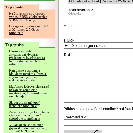
Od: zabudol si dodať | Pridané: 2025-02-20 
Top články
</sarkasmEnd>
Na Slovensku sa v tichosti
Odpovedať
vypína ADSL v lokalitách s
VDSL, už 31. mája
Meno:
Orange sa doťahuje na UPC
a O2, spustí 2.5 Gbps
pripojenie
Titulok:
Top správy
Chrome sa bude
aktualizovať dvakrát
Text:
týždenne, v budúcnosti sa
bude aktualizovať bez
reštartov
Rumunsko odstrelmi a
blokádou mení tok Dunaja,
aby udržalo jadrovú
elektráreň v chode
Maďarsko jadrovú elektráreň
nakoniec kompletne
neodstavilo, Rumunsko mení
tok Dunaja
Slovensko.sk má opäť
technické problémy
Prihláste sa
a povoľte si emailové notifiká
Železnice znižujú kvôli teplu
rýchlosť iba na 50 km/h,
Overovací text:
spôsobuje to meškanie
V Poľsku spustili takmer
gigawatthodinové úložisko,
z LiFePO4 článkov