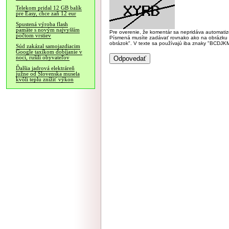
Telekom pridal 12 GB balík
pre Easy, chce zaň 12 eur
Spustená výroba flash
pamäte s novým najvyšším
Pre overenie, že komentár sa nepridáva automatizov
počtom vrstiev
Písmená musíte zadávať rovnako ako na obrázku veľk
obrázok". V texte sa používajú iba znaky "BC
Súd zakázal samojazdiacim
Google taxíkom dobíjanie v
noci, rušili obyvateľov
Ďalšia jadrová elektráreň
južne od Slovenska musela
kvôli teplu znížiť výkon