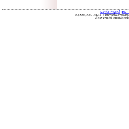
NÁVŠTEVNOSŤ
|
INZE
(C) 2004, 2005 DSL.sk | Všetky práva vyhradené
Všetky uvedené informácie sú b