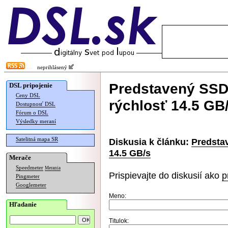
neprihlásený
Predstavený SSD
DSL pripojenie
Ceny DSL
rýchlosť 14.5 GB
Dostupnosť DSL
Fórum o DSL
Výsledky meraní
Satelitná mapa SR
Diskusia k článku:
Predsta
14.5 GB/s
Merače
Speedmeter
Merania
Prispievajte do diskusií ako
p
Pingmeter
Googlemeter
Meno:
Hľadanie
Titulok: