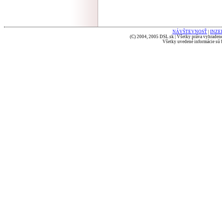
NÁVŠTEVNOSŤ
|
INZE
(C) 2004, 2005 DSL.sk | Všetky práva vyhradené
Všetky uvedené informácie sú b