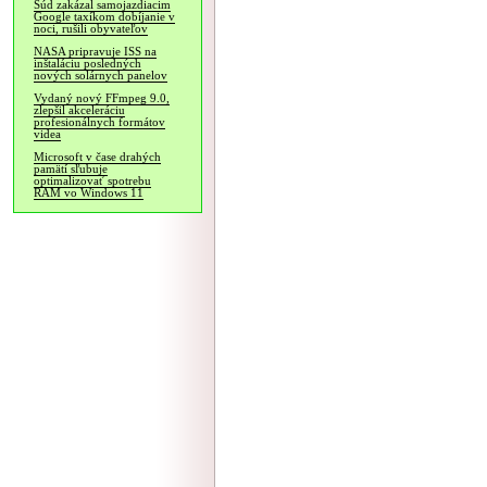
Súd zakázal samojazdiacim
Google taxíkom dobíjanie v
noci, rušili obyvateľov
NASA pripravuje ISS na
inštaláciu posledných
nových solárnych panelov
Vydaný nový FFmpeg 9.0,
zlepšil akceleráciu
profesionálnych formátov
videa
Microsoft v čase drahých
pamätí sľubuje
optimalizovať spotrebu
RAM vo Windows 11