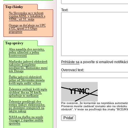
Top články
Text:
Na Slovensku sa v tichosti
vypína ADSL v lokalitách s
VDSL, už 31. mája
Orange sa doťahuje na UPC
a O2, spustí 2.5 Gbps
pripojenie
Top správy
Alza nasadila dve novinky,
jednu užitočnú a jednu
kontroverznú
Maďarsko jadrovú elektráreň
Prihláste sa
a povoľte si emailové notifiká
nakoniec kompletne
neodstavilo, Rumunsko mení
Overovací text:
tok Dunaja
Ďalšia jadrová elektráreň
južne od Slovenska musela
kvôli teplu znížiť výkon
Železnice znižujú kvôli teplu
rýchlosť iba na 50 km/h,
spôsobuje to meškanie
Železnice predávajú dve
Pre overenie, že komentár sa nepridáva automatizov
tretiny lístkov elektronicky,
Písmená musíte zadávať rovnako ako na obrázku veľk
po donútení cestujúcich na
obrázok". V texte sa používajú iba znaky "BC
takýto nákup
NASA na diaľku na sonde
Voyager 2 úspešne znížila
spotrebu