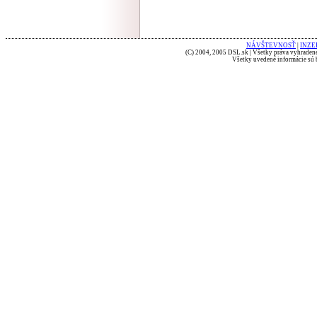
NÁVŠTEVNOSŤ
|
INZE
(C) 2004, 2005 DSL.sk | Všetky práva vyhradené
Všetky uvedené informácie sú b