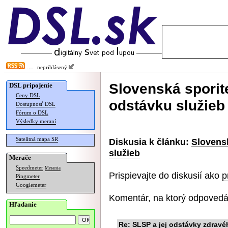
neprihlásený
Slovenská sporit
DSL pripojenie
Ceny DSL
odstávku služieb
Dostupnosť DSL
Fórum o DSL
Výsledky meraní
Satelitná mapa SR
Diskusia k článku:
Slovens
služieb
Merače
Speedmeter
Merania
Prispievajte do diskusií ako
p
Pingmeter
Googlemeter
Komentár, na ktorý odpovedá
Hľadanie
Re: SLSP a jej odstávky zdrav