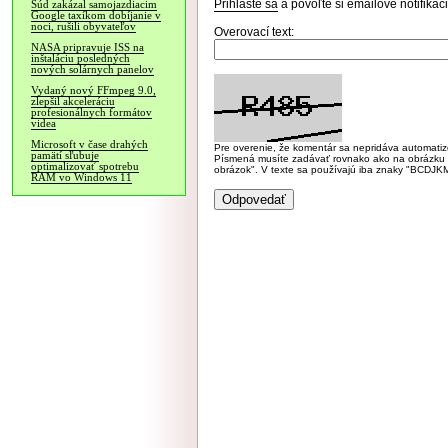
Prihláste sa
a povoľte si emailové notifiká
Súd zakázal samojazdiacim
Google taxíkom dobíjanie v
noci, rušili obyvateľov
Overovací text:
NASA pripravuje ISS na
inštaláciu posledných
nových solárnych panelov
Vydaný nový FFmpeg 9.0,
zlepšil akceleráciu
profesionálnych formátov
videa
Microsoft v čase drahých
Pre overenie, že komentár sa nepridáva automatizov
pamätí sľubuje
Písmená musíte zadávať rovnako ako na obrázku veľk
optimalizovať spotrebu
obrázok". V texte sa používajú iba znaky "BC
RAM vo Windows 11