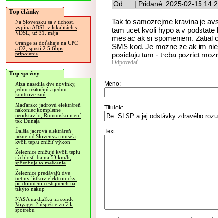
Od: ... | Pridané: 2025-02-15 14:
Top články
Tak to samozrejme kravina je av
Na Slovensku sa v tichosti
vypína ADSL v lokalitách s
tam ucet kvoli hypo a v podstat
VDSL, už 31. mája
mesiac ak si spomeniem. Zatial 
Orange sa doťahuje na UPC
SMS kod. Je mozne ze ak im niekd
a O2, spustí 2.5 Gbps
posielaju tam - treba pozriet moz
pripojenie
Odpovedať
Top správy
Meno:
Alza nasadila dve novinky,
jednu užitočnú a jednu
kontroverznú
Maďarsko jadrovú elektráreň
Titulok:
nakoniec kompletne
neodstavilo, Rumunsko mení
tok Dunaja
Text:
Ďalšia jadrová elektráreň
južne od Slovenska musela
kvôli teplu znížiť výkon
Železnice znižujú kvôli teplu
rýchlosť iba na 50 km/h,
spôsobuje to meškanie
Železnice predávajú dve
tretiny lístkov elektronicky,
po donútení cestujúcich na
takýto nákup
NASA na diaľku na sonde
Voyager 2 úspešne znížila
spotrebu