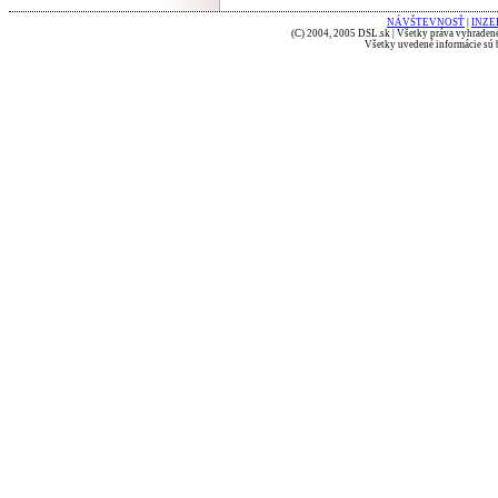
NÁVŠTEVNOSŤ
|
INZE
(C) 2004, 2005 DSL.sk | Všetky práva vyhradené
Všetky uvedené informácie sú b