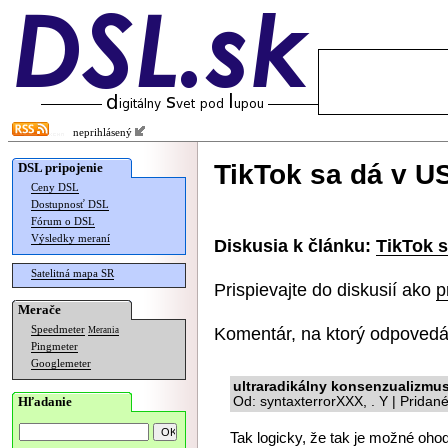
neprihlásený
TikTok sa dá v U
DSL pripojenie
Ceny DSL
Dostupnosť DSL
Fórum o DSL
Výsledky meraní
Diskusia k článku:
TikTok s
Satelitná mapa SR
Prispievajte do diskusií ako
p
Merače
Komentár, na ktorý odpovedá
Speedmeter
Merania
Pingmeter
Googlemeter
ultraradikálny konsenzualizmu
Hľadanie
Od: syntaxterrorXXX, . Y | Pridan
Tak logicky, že tak je možné oho