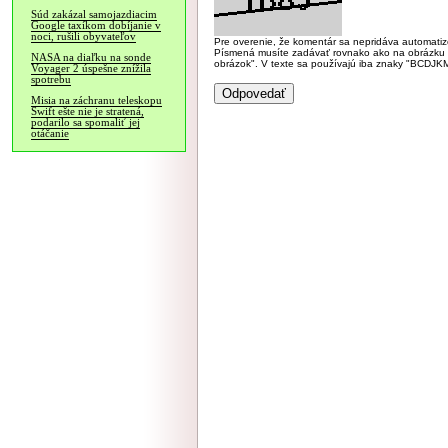
Súd zakázal samojazdiacim
Google taxíkom dobíjanie v
noci, rušili obyvateľov
Pre overenie, že komentár sa nepridáva automatizov
Písmená musíte zadávať rovnako ako na obrázku veľk
NASA na diaľku na sonde
obrázok". V texte sa používajú iba znaky "BC
Voyager 2 úspešne znížila
spotrebu
Misia na záchranu teleskopu
Swift ešte nie je stratená,
podarilo sa spomaliť jej
otáčanie