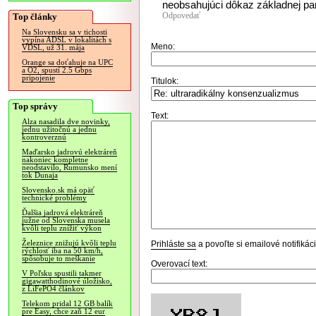
neobsahujúci dôkaz základnej pa
Odpovedať
Top články
Na Slovensku sa v tichosti
vypína ADSL v lokalitách s
Meno:
VDSL, už 31. mája
Orange sa doťahuje na UPC
a O2, spustí 2.5 Gbps
pripojenie
Titulok:
Top správy
Text:
Alza nasadila dve novinky,
jednu užitočnú a jednu
kontroverznú
Maďarsko jadrovú elektráreň
nakoniec kompletne
neodstavilo, Rumunsko mení
tok Dunaja
Slovensko.sk má opäť
technické problémy
Ďalšia jadrová elektráreň
južne od Slovenska musela
kvôli teplu znížiť výkon
Železnice znižujú kvôli teplu
Prihláste sa
a povoľte si emailové notifiká
rýchlosť iba na 50 km/h,
spôsobuje to meškanie
Overovací text:
V Poľsku spustili takmer
gigawatthodinové úložisko,
z LiFePO4 článkov
Telekom pridal 12 GB balík
pre Easy, chce zaň 12 eur