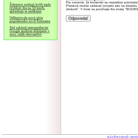
Pre overenie, že komentár sa nepridáva automatizov
Železnice znižujú kvôli teplu
Písmená musíte zadávať rovnako ako na obrázku veľk
rýchlosť iba na 50 km/h,
obrázok". V texte sa používajú iba znaky "BC
spôsobuje to meškanie
Odštartovala nová séria
populárneho sci-fi Futurama
Súd zakázal samojazdiacim
Google taxíkom dobíjanie v
noci, rušili obyvateľov
NÁVŠTEVNOSŤ
|
INZE