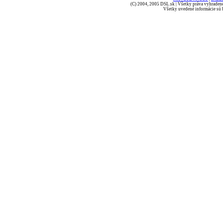
(C) 2004, 2005 DSL.sk | Všetky práva vyhradené
Všetky uvedené informácie sú b