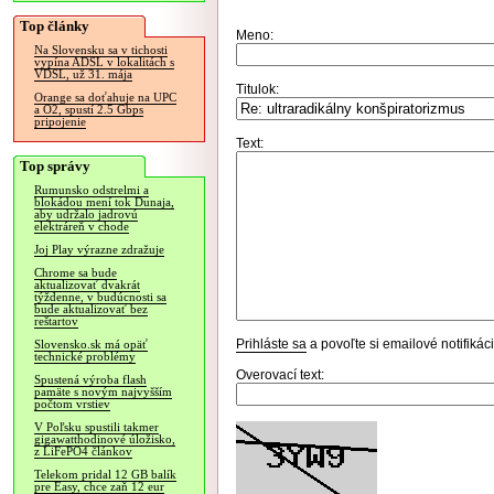
Top články
Meno:
Na Slovensku sa v tichosti
vypína ADSL v lokalitách s
VDSL, už 31. mája
Titulok:
Orange sa doťahuje na UPC
a O2, spustí 2.5 Gbps
pripojenie
Text:
Top správy
Rumunsko odstrelmi a
blokádou mení tok Dunaja,
aby udržalo jadrovú
elektráreň v chode
Joj Play výrazne zdražuje
Chrome sa bude
aktualizovať dvakrát
týždenne, v budúcnosti sa
bude aktualizovať bez
reštartov
Prihláste sa
a povoľte si emailové notifiká
Slovensko.sk má opäť
technické problémy
Overovací text:
Spustená výroba flash
pamäte s novým najvyšším
počtom vrstiev
V Poľsku spustili takmer
gigawatthodinové úložisko,
z LiFePO4 článkov
Telekom pridal 12 GB balík
pre Easy, chce zaň 12 eur