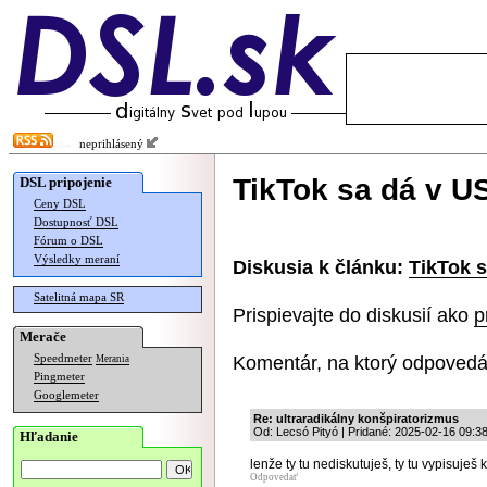
neprihlásený
TikTok sa dá v U
DSL pripojenie
Ceny DSL
Dostupnosť DSL
Fórum o DSL
Výsledky meraní
Diskusia k článku:
TikTok s
Satelitná mapa SR
Prispievajte do diskusií ako
p
Merače
Komentár, na ktorý odpovedá
Speedmeter
Merania
Pingmeter
Googlemeter
Re: ultraradikálny konšpiratorizmus
Od: Lecsó Pityó | Pridané: 2025-02-16 09:3
Hľadanie
lenže ty tu nediskutuješ, ty tu vypisuješ 
Odpovedať