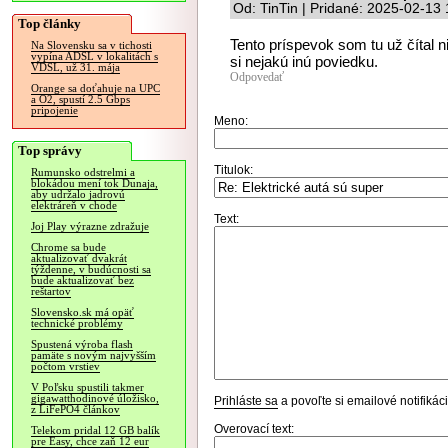
Od: TinTin | Pridané: 2025-02-13
Top články
Tento príspevok som tu už čítal n
Na Slovensku sa v tichosti
vypína ADSL v lokalitách s
si nejakú inú poviedku.
VDSL, už 31. mája
Odpovedať
Orange sa doťahuje na UPC
a O2, spustí 2.5 Gbps
pripojenie
Meno:
Top správy
Titulok:
Rumunsko odstrelmi a
blokádou mení tok Dunaja,
aby udržalo jadrovú
elektráreň v chode
Text:
Joj Play výrazne zdražuje
Chrome sa bude
aktualizovať dvakrát
týždenne, v budúcnosti sa
bude aktualizovať bez
reštartov
Slovensko.sk má opäť
technické problémy
Spustená výroba flash
pamäte s novým najvyšším
počtom vrstiev
V Poľsku spustili takmer
gigawatthodinové úložisko,
Prihláste sa
a povoľte si emailové notifiká
z LiFePO4 článkov
Overovací text:
Telekom pridal 12 GB balík
pre Easy, chce zaň 12 eur