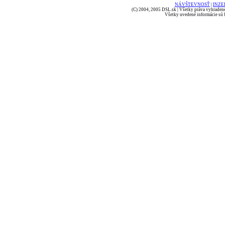
NÁVŠTEVNOSŤ
|
INZE
(C) 2004, 2005 DSL.sk | Všetky práva vyhradené
Všetky uvedené informácie sú b