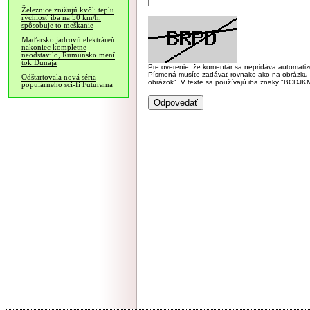
Železnice znižujú kvôli teplu
rýchlosť iba na 50 km/h,
spôsobuje to meškanie
Maďarsko jadrovú elektráreň
nakoniec kompletne
neodstavilo, Rumunsko mení
tok Dunaja
Pre overenie, že komentár sa nepridáva automatizov
Písmená musíte zadávať rovnako ako na obrázku veľk
Odštartovala nová séria
obrázok". V texte sa používajú iba znaky "BC
populárneho sci-fi Futurama