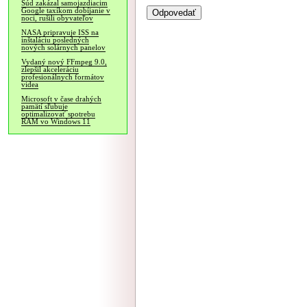
Súd zakázal samojazdiacim
Google taxíkom dobíjanie v
noci, rušili obyvateľov
NASA pripravuje ISS na
inštaláciu posledných
nových solárnych panelov
Vydaný nový FFmpeg 9.0,
zlepšil akceleráciu
profesionálnych formátov
videa
Microsoft v čase drahých
pamätí sľubuje
optimalizovať spotrebu
RAM vo Windows 11