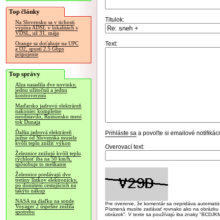
Top články
Titulok:
Na Slovensku sa v tichosti
vypína ADSL v lokalitách s
VDSL, už 31. mája
Text:
Orange sa doťahuje na UPC
a O2, spustí 2.5 Gbps
pripojenie
Top správy
Alza nasadila dve novinky,
jednu užitočnú a jednu
kontroverznú
Maďarsko jadrovú elektráreň
nakoniec kompletne
neodstavilo, Rumunsko mení
tok Dunaja
Ďalšia jadrová elektráreň
Prihláste sa
a povoľte si emailové notifiká
južne od Slovenska musela
kvôli teplu znížiť výkon
Overovací text:
Železnice znižujú kvôli teplu
rýchlosť iba na 50 km/h,
spôsobuje to meškanie
Železnice predávajú dve
tretiny lístkov elektronicky,
po donútení cestujúcich na
takýto nákup
NASA na diaľku na sonde
Pre overenie, že komentár sa nepridáva automatizov
Voyager 2 úspešne znížila
Písmená musíte zadávať rovnako ako na obrázku veľk
spotrebu
obrázok". V texte sa používajú iba znaky "BC