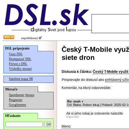
neprihlásený
Český T-Mobile využ
DSL pripojenie
Ceny DSL
siete dron
Dostupnosť DSL
Fórum o DSL
Výsledky meraní
Diskusia k článku:
Český T-Mobile využil
Satelitná mapa SR
Prispievajte do diskusií ako
prihlásený užív
Komentár, na ktorý odpovedáte:
Merače
Speedmeter
Merania
Pingmeter
Re: sneh +
Googlemeter
Od: Blaha. Robov lokaj | Pridané: 2025-02-1
Ak si jeho lokaj je oslovenie nalezite
Hľadanie
Odpovedať
Meno: