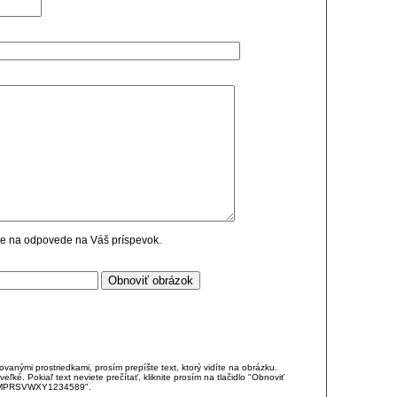
cie na odpovede na Váš príspevok.
anými prostriedkami, prosím prepíšte text, ktorý vidíte na obrázku.
é. Pokiaľ text neviete prečítať, kliknite prosím na tlačidlo "Obnoviť
DJKMPRSVWXY1234589".