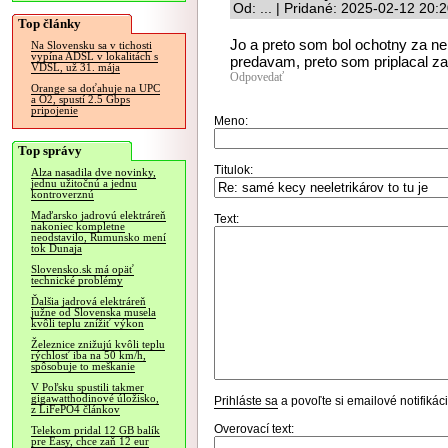
Od: ... | Pridané: 2025-02-12 20:
Top články
Jo a preto som bol ochotny za ne p
Na Slovensku sa v tichosti
vypína ADSL v lokalitách s
predavam, preto som priplacal za
VDSL, už 31. mája
Odpovedať
Orange sa doťahuje na UPC
a O2, spustí 2.5 Gbps
pripojenie
Meno:
Top správy
Titulok:
Alza nasadila dve novinky,
jednu užitočnú a jednu
kontroverznú
Maďarsko jadrovú elektráreň
Text:
nakoniec kompletne
neodstavilo, Rumunsko mení
tok Dunaja
Slovensko.sk má opäť
technické problémy
Ďalšia jadrová elektráreň
južne od Slovenska musela
kvôli teplu znížiť výkon
Železnice znižujú kvôli teplu
rýchlosť iba na 50 km/h,
spôsobuje to meškanie
V Poľsku spustili takmer
gigawatthodinové úložisko,
Prihláste sa
a povoľte si emailové notifiká
z LiFePO4 článkov
Overovací text:
Telekom pridal 12 GB balík
pre Easy, chce zaň 12 eur