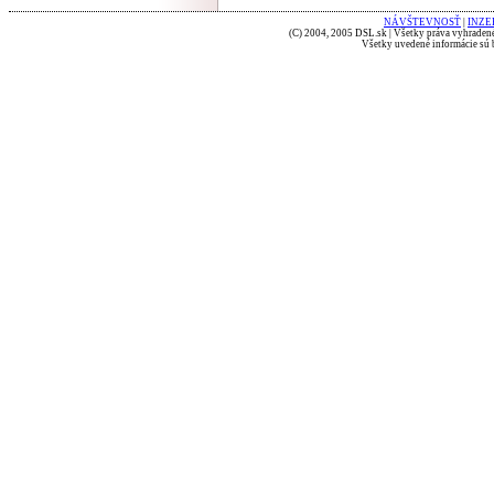
NÁVŠTEVNOSŤ
|
INZE
(C) 2004, 2005 DSL.sk | Všetky práva vyhradené
Všetky uvedené informácie sú b