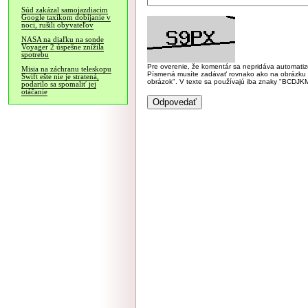
Súd zakázal samojazdiacim
Google taxíkom dobíjanie v
noci, rušili obyvateľov
NASA na diaľku na sonde
Voyager 2 úspešne znížila
spotrebu
Pre overenie, že komentár sa nepridáva automatizov
Misia na záchranu teleskopu
Písmená musíte zadávať rovnako ako na obrázku veľk
Swift ešte nie je stratená,
obrázok". V texte sa používajú iba znaky "BC
podarilo sa spomaliť jej
otáčanie