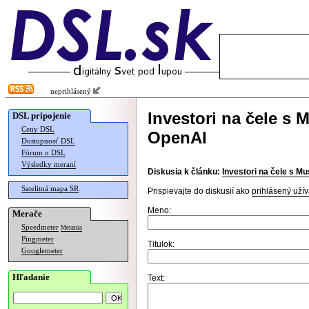
neprihlásený
Investori na čele s
DSL pripojenie
Ceny DSL
OpenAI
Dostupnosť DSL
Fórum o DSL
Výsledky meraní
Diskusia k článku:
Investori na čele s M
Satelitná mapa SR
Prispievajte do diskusií ako
prihlásený užív
Meno:
Merače
Speedmeter
Merania
Pingmeter
Titulok:
Googlemeter
Hľadanie
Text: