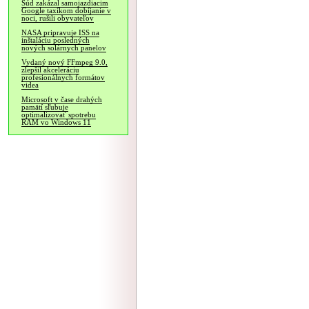
Súd zakázal samojazdiacim
Google taxíkom dobíjanie v
noci, rušili obyvateľov
NASA pripravuje ISS na
inštaláciu posledných
nových solárnych panelov
Vydaný nový FFmpeg 9.0,
zlepšil akceleráciu
profesionálnych formátov
videa
Microsoft v čase drahých
pamätí sľubuje
optimalizovať spotrebu
RAM vo Windows 11