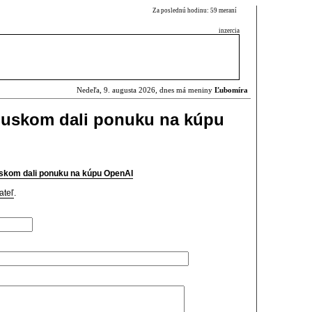
Za poslednú hodinu: 59 meraní
inzercia
Nedeľa, 9. augusta 2026, dnes má meniny
Ľubomíra
 Muskom dali ponuku na kúpu
uskom dali ponuku na kúpu OpenAI
ateľ
.