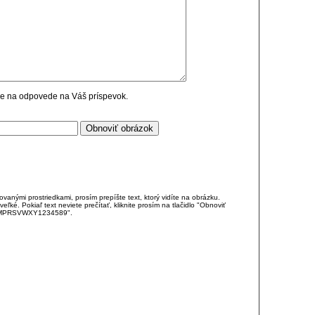
cie na odpovede na Váš príspevok.
anými prostriedkami, prosím prepíšte text, ktorý vidíte na obrázku.
é. Pokiaľ text neviete prečítať, kliknite prosím na tlačidlo "Obnoviť
DJKMPRSVWXY1234589".