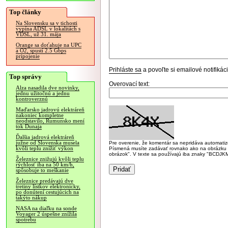
Top články
Na Slovensku sa v tichosti
vypína ADSL v lokalitách s
VDSL, už 31. mája
Orange sa doťahuje na UPC
a O2, spustí 2.5 Gbps
pripojenie
Prihláste sa
a povoľte si emailové notifiká
Top správy
Overovací text:
Alza nasadila dve novinky,
jednu užitočnú a jednu
kontroverznú
Maďarsko jadrovú elektráreň
nakoniec kompletne
neodstavilo, Rumunsko mení
tok Dunaja
Ďalšia jadrová elektráreň
južne od Slovenska musela
Pre overenie, že komentár sa nepridáva automatizov
kvôli teplu znížiť výkon
Písmená musíte zadávať rovnako ako na obrázku veľk
obrázok". V texte sa používajú iba znaky "BC
Železnice znižujú kvôli teplu
rýchlosť iba na 50 km/h,
spôsobuje to meškanie
Železnice predávajú dve
tretiny lístkov elektronicky,
po donútení cestujúcich na
takýto nákup
NASA na diaľku na sonde
Voyager 2 úspešne znížila
spotrebu