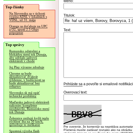
Meno:
Top články
Na Slovensku sa v tichosti
Titulok:
vypína ADSL v lokalitách s
VDSL, už 31. mája
Orange sa doťahuje na UPC
a O2, spustí 2.5 Gbps
Text:
pripojenie
Top správy
Rumunsko odstrelmi a
blokádou mení tok Dunaja,
aby udržalo jadrovú
elektráreň v chode
Joj Play výrazne zdražuje
Chrome sa bude
aktualizovať dvakrát
týždenne, v budúcnosti sa
bude aktualizovať bez
Prihláste sa
a povoľte si emailové notifiká
reštartov
Overovací text:
Slovensko.sk má opäť
technické problémy
Maďarsko jadrovú elektráreň
nakoniec kompletne
neodstavilo, Rumunsko mení
tok Dunaja
Železnice znižujú kvôli teplu
rýchlosť iba na 50 km/h,
spôsobuje to meškanie
Pre overenie, že komentár sa nepridáva automatizov
Písmená musíte zadávať rovnako ako na obrázku veľk
Spustená výroba flash