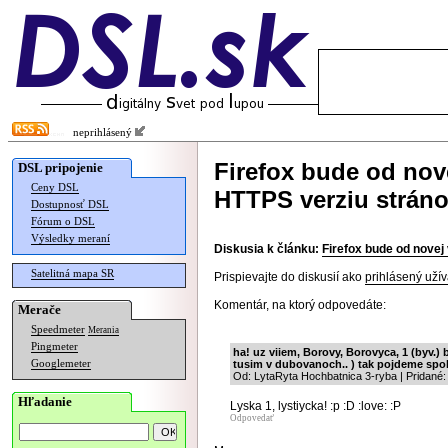
neprihlásený
Firefox bude od nov
DSL pripojenie
Ceny DSL
HTTPS verziu strán
Dostupnosť DSL
Fórum o DSL
Výsledky meraní
Diskusia k článku:
Firefox bude od novej
Satelitná mapa SR
Prispievajte do diskusií ako
prihlásený užív
Komentár, na ktorý odpovedáte:
Merače
Speedmeter
Merania
Pingmeter
ha! uz viiem, Borovy, Borovyca, 1 (byv.) b
Googlemeter
tusim v dubovanoch.. ) tak pojdeme spol
Od: LytaRyta Hochbatnica 3-ryba | Pridané:
Hľadanie
Lyska 1, lystiycka! :p :D :love: :P
Odpovedať