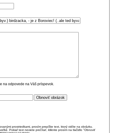
cie na odpovede na Váš príspevok.
anými prostriedkami, prosím prepíšte text, ktorý vidíte na obrázku.
é. Pokiaľ text neviete prečítať, kliknite prosím na tlačidlo "Obnoviť