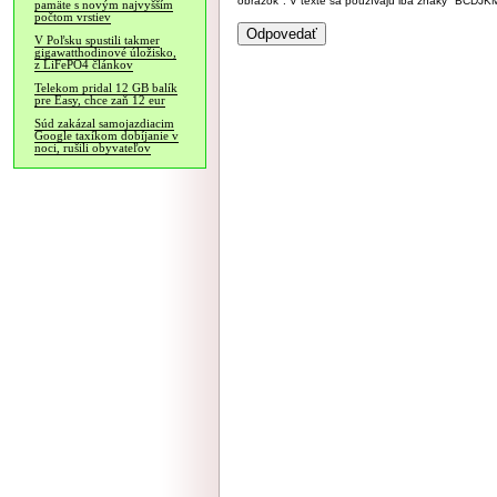
obrázok". V texte sa používajú iba znaky "BC
pamäte s novým najvyšším
počtom vrstiev
V Poľsku spustili takmer
gigawatthodinové úložisko,
z LiFePO4 článkov
Telekom pridal 12 GB balík
pre Easy, chce zaň 12 eur
Súd zakázal samojazdiacim
Google taxíkom dobíjanie v
noci, rušili obyvateľov