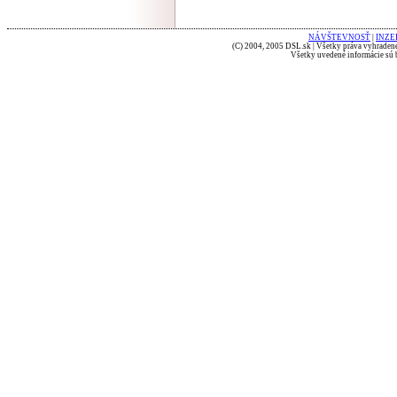
NÁVŠTEVNOSŤ
|
INZE
(C) 2004, 2005 DSL.sk | Všetky práva vyhradené
Všetky uvedené informácie sú b