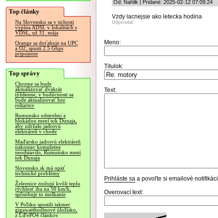
Od: Nahlik | Pridané: 2025-02-12 07:09:24
Top články
Vzdy lacnejsie ako letecka hodina
Na Slovensku sa v tichosti
Odpovedať
vypína ADSL v lokalitách s
VDSL, už 31. mája
Meno:
Orange sa doťahuje na UPC
a O2, spustí 2.5 Gbps
pripojenie
Titulok:
Top správy
Chrome sa bude
aktualizovať dvakrát
Text:
týždenne, v budúcnosti sa
bude aktualizovať bez
reštartov
Rumunsko odstrelmi a
blokádou mení tok Dunaja,
aby udržalo jadrovú
elektráreň v chode
Maďarsko jadrovú elektráreň
nakoniec kompletne
neodstavilo, Rumunsko mení
tok Dunaja
Slovensko.sk má opäť
technické problémy
Prihláste sa
a povoľte si emailové notifiká
Železnice znižujú kvôli teplu
rýchlosť iba na 50 km/h,
Overovací text:
spôsobuje to meškanie
V Poľsku spustili takmer
gigawatthodinové úložisko,
z LiFePO4 článkov