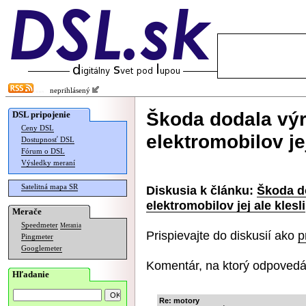
neprihlásený
Škoda dodala výr
DSL pripojenie
Ceny DSL
elektromobilov jej
Dostupnosť DSL
Fórum o DSL
Výsledky meraní
Satelitná mapa SR
Diskusia k článku:
Škoda d
elektromobilov jej ale klesli
Merače
Speedmeter
Merania
Prispievajte do diskusií ako
p
Pingmeter
Googlemeter
Komentár, na ktorý odpovedá
Hľadanie
Re: motory