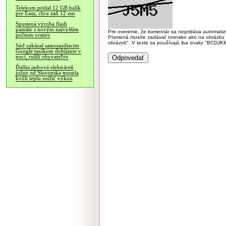
Telekom pridal 12 GB balík
pre Easy, chce zaň 12 eur
Spustená výroba flash
pamäte s novým najvyšším
Pre overenie, že komentár sa nepridáva automatizov
počtom vrstiev
Písmená musíte zadávať rovnako ako na obrázku veľk
obrázok". V texte sa používajú iba znaky "BC
Súd zakázal samojazdiacim
Google taxíkom dobíjanie v
noci, rušili obyvateľov
Ďalšia jadrová elektráreň
južne od Slovenska musela
kvôli teplu znížiť výkon