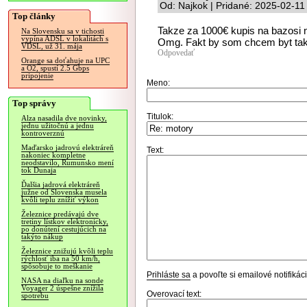
Od: Najkok | Pridané: 2025-02-11
Top články
Takze za 1000€ kupis na bazosi 
Na Slovensku sa v tichosti
vypína ADSL v lokalitách s
Omg. Fakt by som chcem byt tak 
VDSL, už 31. mája
Odpovedať
Orange sa doťahuje na UPC
a O2, spustí 2.5 Gbps
pripojenie
Meno:
Top správy
Titulok:
Alza nasadila dve novinky,
jednu užitočnú a jednu
kontroverznú
Maďarsko jadrovú elektráreň
Text:
nakoniec kompletne
neodstavilo, Rumunsko mení
tok Dunaja
Ďalšia jadrová elektráreň
južne od Slovenska musela
kvôli teplu znížiť výkon
Železnice predávajú dve
tretiny lístkov elektronicky,
po donútení cestujúcich na
takýto nákup
Železnice znižujú kvôli teplu
rýchlosť iba na 50 km/h,
spôsobuje to meškanie
Prihláste sa
a povoľte si emailové notifiká
NASA na diaľku na sonde
Voyager 2 úspešne znížila
Overovací text:
spotrebu