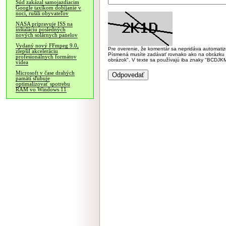
Súd zakázal samojazdiacim
Google taxíkom dobíjanie v
noci, rušili obyvateľov
NASA pripravuje ISS na
inštaláciu posledných
nových solárnych panelov
Vydaný nový FFmpeg 9.0,
Pre overenie, že komentár sa nepridáva automatizov
zlepšil akceleráciu
Písmená musíte zadávať rovnako ako na obrázku veľk
profesionálnych formátov
obrázok". V texte sa používajú iba znaky "BC
videa
Microsoft v čase drahých
pamätí sľubuje
optimalizovať spotrebu
RAM vo Windows 11