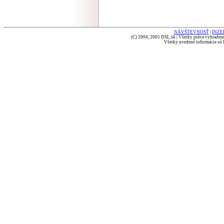
NÁVŠTEVNOSŤ
|
INZE
(C) 2004, 2005 DSL.sk | Všetky práva vyhradené
Všetky uvedené informácie sú b