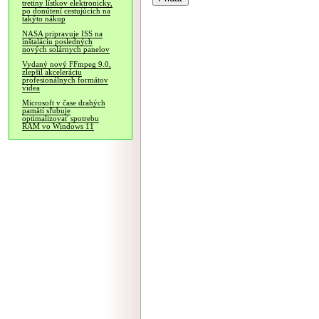
tretiny lístkov elektronicky,
po donútení cestujúcich na
takýto nákup
NASA pripravuje ISS na
inštaláciu posledných
nových solárnych panelov
Vydaný nový FFmpeg 9.0,
zlepšil akceleráciu
profesionálnych formátov
videa
Microsoft v čase drahých
pamätí sľubuje
optimalizovať spotrebu
RAM vo Windows 11