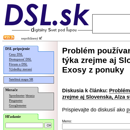
neprihlásený
Problém používa
DSL pripojenie
Ceny DSL
týka zrejme aj Sl
Dostupnosť DSL
Fórum o DSL
Exosy z ponuky
Výsledky meraní
Satelitná mapa SR
Diskusia k článku:
Problém
Merače
zrejme aj Slovenska, Alza 
Speedmeter
Merania
Pingmeter
Googlemeter
Prispievajte do diskusií ako
p
Hľadanie
Meno: