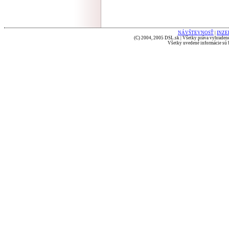
NÁVŠTEVNOSŤ
|
INZE
(C) 2004, 2005 DSL.sk | Všetky práva vyhradené
Všetky uvedené informácie sú b