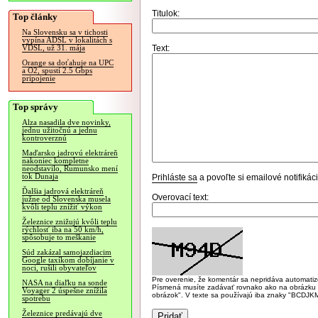
Titulok:
Top články
Na Slovensku sa v tichosti
vypína ADSL v lokalitách s
Text:
VDSL, už 31. mája
Orange sa doťahuje na UPC
a O2, spustí 2.5 Gbps
pripojenie
Top správy
Alza nasadila dve novinky,
jednu užitočnú a jednu
kontroverznú
Maďarsko jadrovú elektráreň
nakoniec kompletne
neodstavilo, Rumunsko mení
tok Dunaja
Prihláste sa
a povoľte si emailové notifiká
Ďalšia jadrová elektráreň
Overovací text:
južne od Slovenska musela
kvôli teplu znížiť výkon
Železnice znižujú kvôli teplu
rýchlosť iba na 50 km/h,
spôsobuje to meškanie
Súd zakázal samojazdiacim
Google taxíkom dobíjanie v
noci, rušili obyvateľov
Pre overenie, že komentár sa nepridáva automatizov
NASA na diaľku na sonde
Písmená musíte zadávať rovnako ako na obrázku veľk
Voyager 2 úspešne znížila
obrázok". V texte sa používajú iba znaky "BC
spotrebu
Železnice predávajú dve